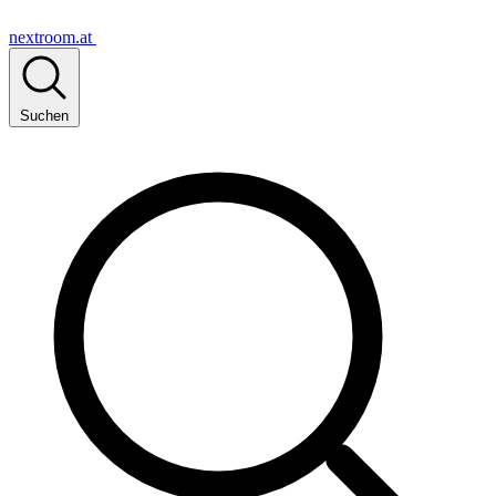
nextroom.at
Suchen