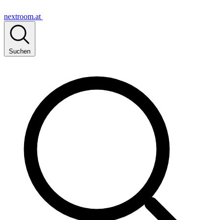
nextroom.at
Suchen