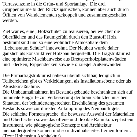
Terrassenzone in die Grün- und Sportanlage. Die drei
Gruppenräume bilden Rückzugsnischen, können aber auch durch
Öffnen von Wandelementen gekoppelt und zusammengeschaltet
werden.
Ziel war es, eine „Holzschule“ zu realisieren, bei welcher die
Oberflächen und das Raumgefühl durch den Baustoff Holz
bestimmt sind und so eine wohnliche Atmosphäre dem
„Lebensraum Schule“ innewohnt. Der Neubau wurde daher
gänzlich als konstruktiver Holzbau hergestellt. Die Tragstruktur ist
eine optimierte Mischbauweise aus Brettsperrholzplattenwänden
und –decken, Rippendecken sowie Holzriegel-Außenwänden.
Die Primärtragstruktur ist nahezu überall sichtbar, lediglich in
Teilbereichen gibt es Verkleidungen, als Installationsebene oder als
Akustikmaßnahme.
Die Umbaumaßnahmen im Bestandsgebäude beschränkten sich auf
minimale Eingriffe zur Verbesserung der brandschutztechnischen
Situation, der behindertengerechten Erschließung des gesamten
Bestands sowie zur direkten Anknüpfung des Neubauflügels.
Die schlichte Formensprache, die bewusste Auswahl der Materialien
und Oberflächen sowie das offene und flexible Raumkonzept ist ein
Instrument, wie pädagogische Konzepte und Architektur
ineinandergreifen können und so individualisiertes Lernen fördern.
(Text: Hohensinn Architektur)