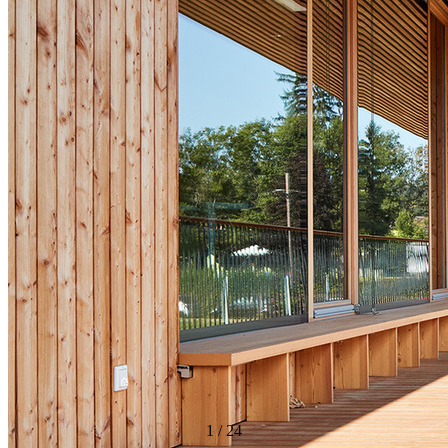
1
/
24