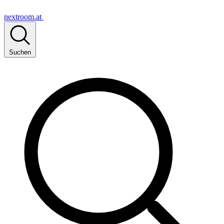
nextroom.at
Suchen