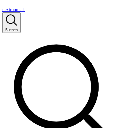
nextroom.at
Suchen