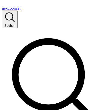
nextroom.at
Suchen