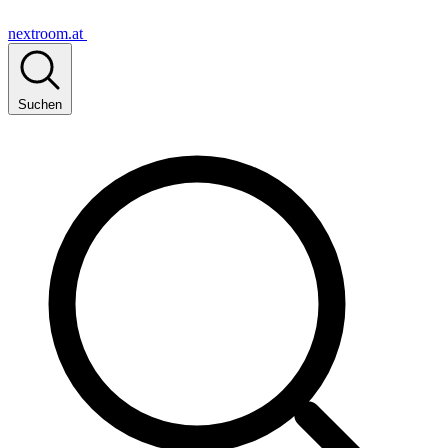
nextroom.at
Suchen