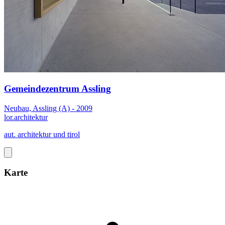
Gemeindezentrum Assling
Neubau, Assling (A) - 2009
lor.architektur
aut. architektur und tirol
Karte