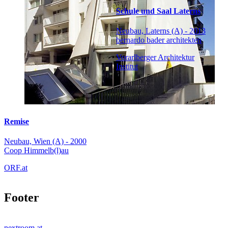
Schule und Saal Laterns
Neubau, Laterns (A) - 2013
bernardo bader architekten
Vorarlberger Architektur
Institut
Remise
Neubau, Wien (A) - 2000
Coop Himmelb(l)au
ORF.at
Footer
nextroom.at