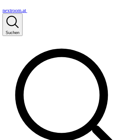
nextroom.at
Suchen