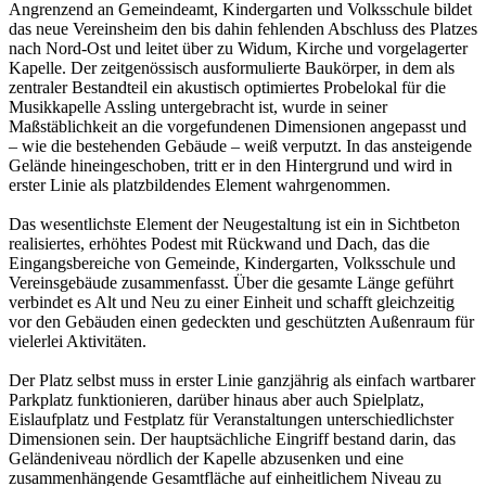
Angrenzend an Gemeindeamt, Kindergarten und Volksschule bildet
das neue Vereinsheim den bis dahin fehlenden Abschluss des Platzes
nach Nord-Ost und leitet über zu Widum, Kirche und vorgelagerter
Kapelle. Der zeitgenössisch ausformulierte Baukörper, in dem als
zentraler Bestandteil ein akustisch optimiertes Probelokal für die
Musikkapelle Assling untergebracht ist, wurde in seiner
Maßstäblichkeit an die vorgefundenen Dimensionen angepasst und
– wie die bestehenden Gebäude – weiß verputzt. In das ansteigende
Gelände hineingeschoben, tritt er in den Hintergrund und wird in
erster Linie als platzbildendes Element wahrgenommen.
Das wesentlichste Element der Neugestaltung ist ein in Sichtbeton
realisiertes, erhöhtes Podest mit Rückwand und Dach, das die
Eingangsbereiche von Gemeinde, Kindergarten, Volksschule und
Vereinsgebäude zusammenfasst. Über die gesamte Länge geführt
verbindet es Alt und Neu zu einer Einheit und schafft gleichzeitig
vor den Gebäuden einen gedeckten und geschützten Außenraum für
vielerlei Aktivitäten.
Der Platz selbst muss in erster Linie ganzjährig als einfach wartbarer
Parkplatz funktionieren, darüber hinaus aber auch Spielplatz,
Eislaufplatz und Festplatz für Veranstaltungen unterschiedlichster
Dimensionen sein. Der hauptsächliche Eingriff bestand darin, das
Geländeniveau nördlich der Kapelle abzusenken und eine
zusammenhängende Gesamtfläche auf einheitlichem Niveau zu