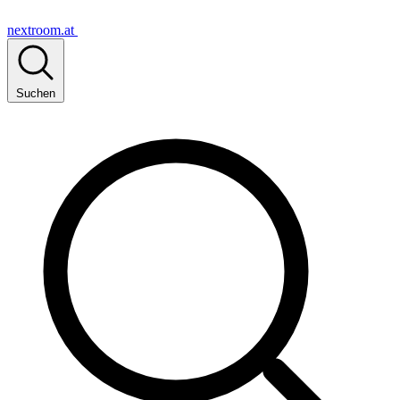
nextroom.at
Suchen