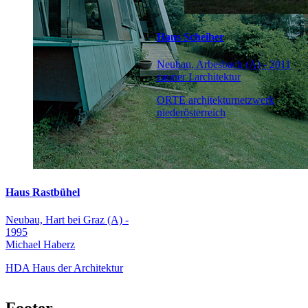
Haus Scheiber
Neubau, Arbesbach (A) - 2011
zauner I architektur
ORTE architekturnetzwerk
niederösterreich
Haus Rastbühel
Neubau, Hart bei Graz (A) -
1995
Michael Haberz
HDA Haus der Architektur
Footer