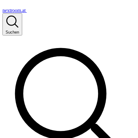
nextroom.at
Suchen