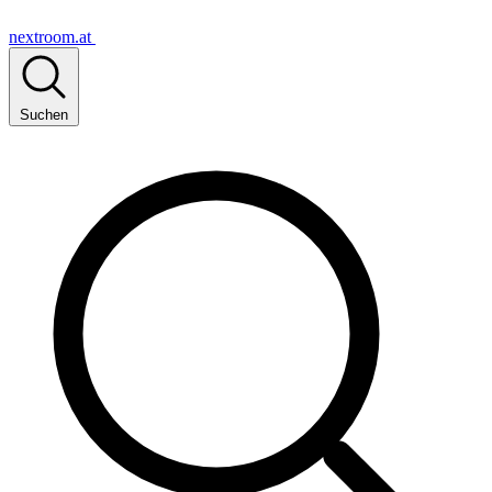
nextroom.at
Suchen