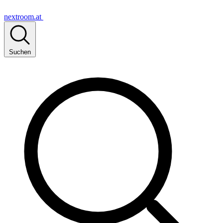
nextroom.at
Suchen