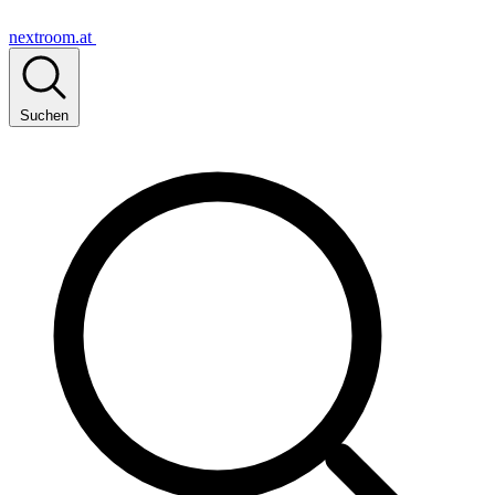
nextroom.at
Suchen