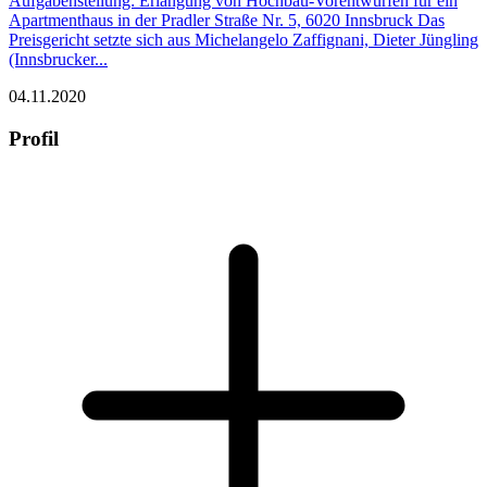
Aufgabenstellung: Erlangung von Hochbau-Vorentwürfen für ein
Apartmenthaus in der Pradler Straße Nr. 5, 6020 Innsbruck Das
Preisgericht setzte sich aus Michelangelo Zaffignani, Dieter Jüngling
(Innsbrucker...
04.11.2020
Profil