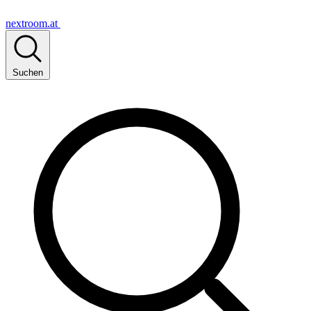
nextroom.at
Suchen