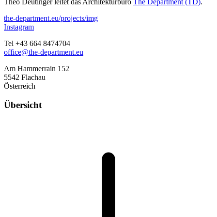
Theo Deutinger leitet das Architekturbüro
The Department (TD)
.
the-department.eu/projects/img
Instagram
Tel +43 664 8474704
office@the-department.eu
Am Hammerrain 152
5542 Flachau
Österreich
Übersicht