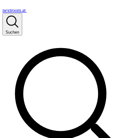
nextroom.at
Suchen