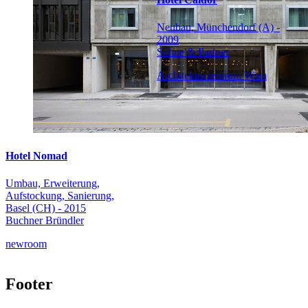
Neubau, Münchendorf (A) -
2009
Söhne & Partner
Architekturzentrum Wien
Hotel Nomad
Umbau, Erweiterung,
Aufstockung, Sanierung,
Basel (CH) - 2015
Buchner Bründler
newroom
Footer