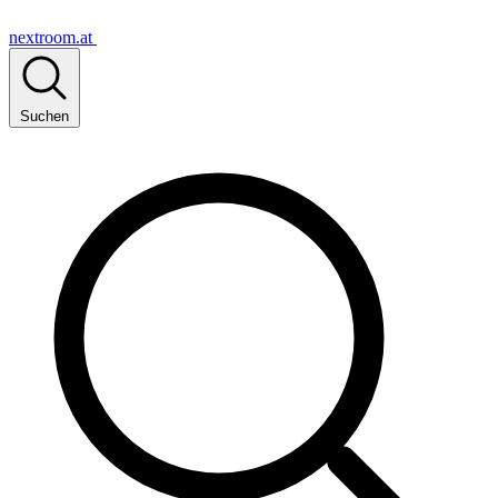
nextroom.at
Suchen