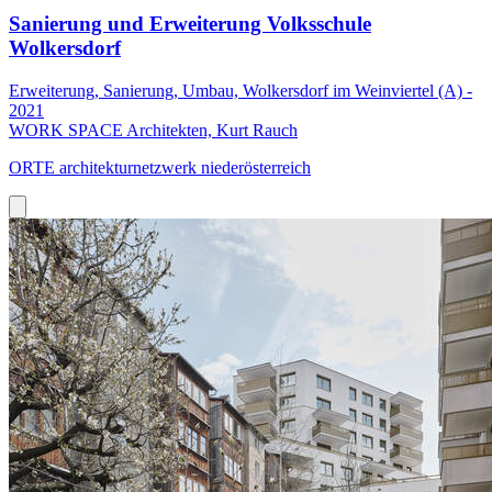
Sanierung und Erweiterung Volksschule
Wolkersdorf
Erweiterung, Sanierung, Umbau, Wolkersdorf im Weinviertel (A) -
2021
WORK SPACE Architekten, Kurt Rauch
ORTE architekturnetzwerk niederösterreich