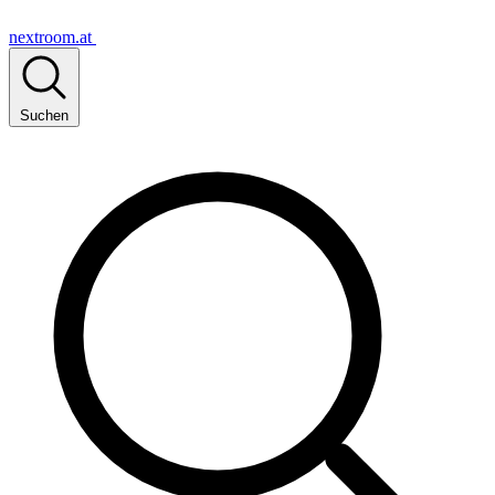
nextroom.at
Suchen