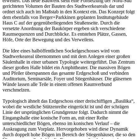
erweitert. Das neue Bauwerk stellt eine Fortsetzung der Nord-Süd
gerichteten Volumen der Bauten des Stadtwerkeareals dar und
ordnet sich auch im Maßstab in den Kontext ein. Das Konzept folgt
dem ebenfalls von Berger+Parkkinen geplanten Institutsgebäude
Haus C auf der gegenüberliegenden Straßenseite. Durch die
versetzte Anordnung der Baukörper ergeben sich verschiedene
Raumsequenzen und Durchblicke. Es entstehen Plätze, Gassen,
Höfe, Orte der Bewegung und des Verweilens.
Die Idee eines halböffentlichen Sockelgeschosses wird vom
Stadtwerkeareal übernommen und mit dem Anlegen einer großen
Säulenhalle in einer urbanen Typologie weitergeführt. Das Zentrum
dieser großen Halle bildet ein Amphitheater. Die massiven Bögen
und Pfeiler überspannen das gesamte Erdgeschoß und verbinden
Auditorium, Seminarsäle, Foyer und Stiegenhäuser. Die gläsernen
Wände lassen alle Teile in einem offenen Raumverbund
verschmelzen.
Typologisch ähnelt das Erdgeschoss einer dreischiffigen „Basilika“,
wobei die westliche Stützenreihe eingerückt ist und der schrägen
Linie der ursprünglichen Grundgrenze folgt. Dadurch nimmt die
Eingangshalle eine konische Form an, mit einer Reihe
unterschiedlicher Bögen, ebenso im konischen Verlauf – die
Auskragung zum Vorplatz. Hervorgehoben wird diese Dynamik
durch doppelt hohe Bögen im Bereich der Stiegenhäuser, die so den