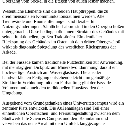
Übergang vom Sockel in die Etagen von außen lesbar machen.
Wesentliche Elemente sind die beiden Haupttreppen, die zu
dreidimensionalen Kommunikationsräumen werden. Alle
Trennwände und Raumaufteilungen sind flexibel für
Nutzungsänderungen. Sämtliche Labore sind in den Obergeschoßen
untergebracht. Diese bedingen die innere Struktur des Gebäudes mit
seinen funktionellen, großen Trakt-tiefen. Ein deutlicher
Rücksprung des Gebäudes im Osten, ab dem dritten Obergeschoß
wirkt als diagonale Spiegelung des westlichen Rücksprungs der
Arkade.
Bei der Fassade kamen traditionelle Putztechniken zur Anwendung,
mit mehrlagigem Dickputz auf Mineralwolldämmung, darauf ein
hochwertiger Anstrich auf Wasserglasbasis. Die aus der
handwerklichen Fertigung entstehende leicht unregelmäßige
Struktur in Verbindung mit dem Farbauftrag gibt der Fassade
Volumen und ähnelt den traditionellen Hausfassaden der
Umgebung.
Ausgehend vom Grundgedanken eines Universitätscampus wird ein
zentraler Platz entwickelt. Die Außenanlagen sind Teil einer
einheitlichen Oberflächen- und Freiraumgestaltung zwischen dem
Stadtwerk Life Sciences Campus und dem Bahndamm und
verweben das neue Areal mit dem Umfeld: langgezogene