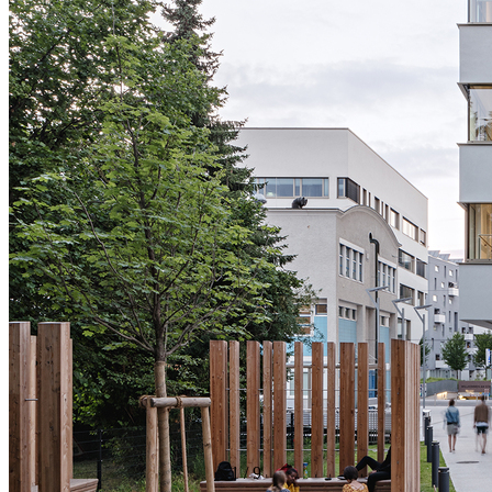
1
/
9