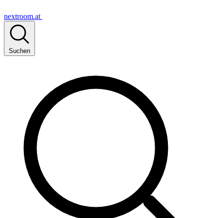
nextroom.at
Suchen