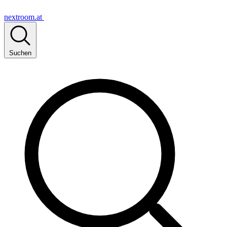
nextroom.at
Suchen