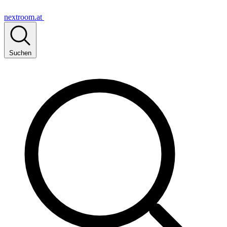
nextroom.at
Suchen