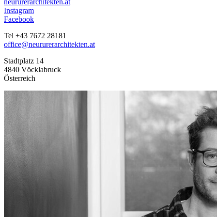
neururerarchitekten.at
Instagram
Facebook
Tel +43 7672 28181
office@neururerarchitekten.at
Stadtplatz 14
4840 Vöcklabruck
Österreich