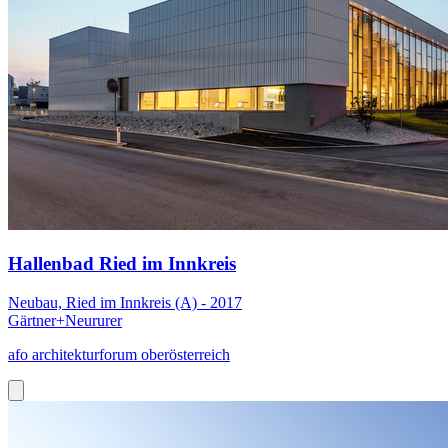
Hallenbad Ried im Innkreis
Neubau, Ried im Innkreis (A) - 2017
Gärtner+Neururer
afo architekturforum oberösterreich