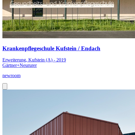
Krankenpflegeschule Kufstein / Endach
Erweiterung, Kufstein (A) - 2019
Gärtner+Neururer
newroom