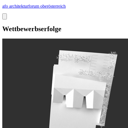
afo architekturforum oberösterreich
Wettbewerbserfolge