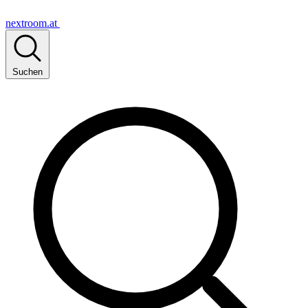
nextroom.at
Suchen