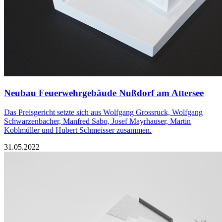
Neubau Feuerwehrgebäude Nußdorf am Attersee
Das Preisgericht setzte sich aus Wolfgang Grossruck, Wolfgang
Schwarzenbacher, Manfred Sabo, Josef Mayrhauser, Martin
Koblmüller und Hubert Schmeisser zusammen.
31.05.2022