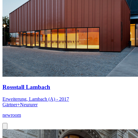
Rossstall Lambach
Erweiterung, Lambach (A) - 2017
Gärtner+Neururer
newroom