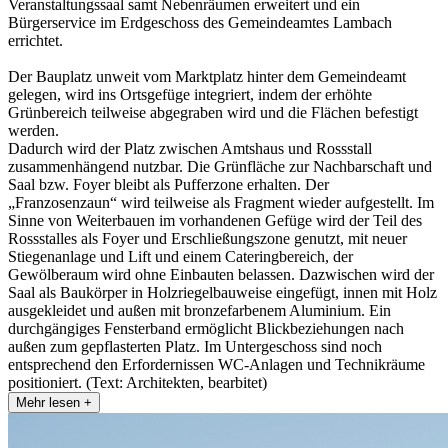
Veranstaltungssaal samt Nebenräumen erweitert und ein
Bürgerservice im Erdgeschoss des Gemeindeamtes Lambach
errichtet.
Der Bauplatz unweit vom Marktplatz hinter dem Gemeindeamt
gelegen, wird ins Ortsgefüge integriert, indem der erhöhte
Grünbereich teilweise abgegraben wird und die Flächen befestigt
werden.
Dadurch wird der Platz zwischen Amtshaus und Rossstall
zusammenhängend nutzbar. Die Grünfläche zur Nachbarschaft und
Saal bzw. Foyer bleibt als Pufferzone erhalten. Der
„Franzosenzaun“ wird teilweise als Fragment wieder aufgestellt. Im
Sinne von Weiterbauen im vorhandenen Gefüge wird der Teil des
Rossstalles als Foyer und Erschließungszone genutzt, mit neuer
Stiegenanlage und Lift und einem Cateringbereich, der
Gewölberaum wird ohne Einbauten belassen. Dazwischen wird der
Saal als Baukörper in Holzriegelbauweise eingefügt, innen mit Holz
ausgekleidet und außen mit bronzefarbenem Aluminium. Ein
durchgängiges Fensterband ermöglicht Blickbeziehungen nach
außen zum gepflasterten Platz. Im Untergeschoss sind noch
entsprechend den Erfordernissen WC-Anlagen und Technikräume
positioniert. (Text: Architekten, bearbitet)
Mehr lesen +