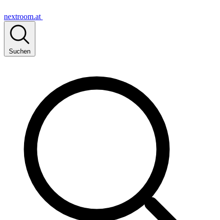
nextroom.at
Suchen