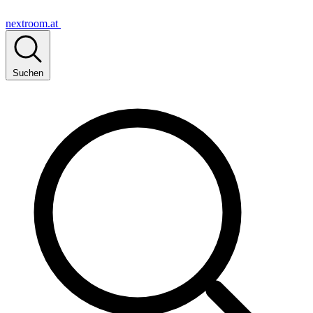
nextroom.at
Suchen