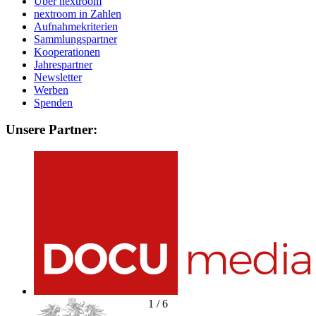
Über nextroom
nextroom in Zahlen
Aufnahmekriterien
Sammlungspartner
Kooperationen
Jahrespartner
Newsletter
Werben
Spenden
Unsere Partner:
1
/
6