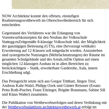
NOW Architektur konnte den offenen, einstufigen
Realisierungswettbewerb im Oberschwellenbereich für sich
entscheiden.
Gegenstand des Verfahrens war die Erlangung von
Vorentwurfskonzepten für den Neubau der Volksschule
Stattegg:rnZeitgemäße 8-klassige Volksschule inkl. der Möglichkeit
der ganztägigen Betreuung (GTS), eine (bevorzugt vertikale)
Erweiterung auf 12 Klassen soll mitgedacht werden. Anzustreben
sind synergetische Nutzungen (Mehrfachnutzungen) der Räume im
gesamten Schulgebäude und des Areals.rnDie Option auf einen
möglichen 12-klassigen Ausbau ist in allen Bereichen zu
berücksichtigen – Statik, erweiterbare Garderobe, Aula, innere
Erschließung udgl.
Das Preisgericht setzte sich aus Gregor Tritthart, Jürgen Trixl,
Andreas Kahr-Walzl, Philipp Ozek und Günter Reissner (Ersatz:
Petra Roth-Pracher, Franz Eitzinger, Brigitte Braumann, Sabine Sill
und Klaus Walter) zusammen.
Die Publikation von Wettbewerbserfolgen und deren Verlinkung mit
der
Wettbewerbsplattform architekturwettbewerb.at
erfolgt im