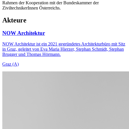
Rahmen der Kooperation mit der Bundeskammer der
ZiviltechnikerInnen Österreichs.
Akteure
NOW Architektur
NOW Architektur ist ein 2021 gegründetes Architekturbüro mit Sitz
in Graz, geleitet von Eva Maria Hierzer, Stephan Schmidt, Stephan
Brugger und Thomas Hörmann.
Graz (A)