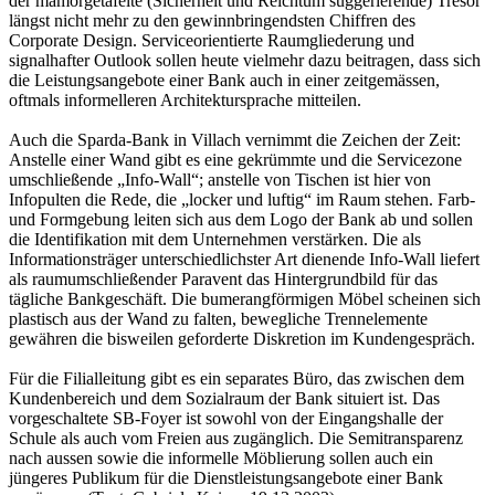
der mamorgetäfelte (Sicherheit und Reichtum suggerierende) Tresor
längst nicht mehr zu den gewinnbringendsten Chiffren des
Corporate Design. Serviceorientierte Raumgliederung und
signalhafter Outlook sollen heute vielmehr dazu beitragen, dass sich
die Leistungsangebote einer Bank auch in einer zeitgemässen,
oftmals informelleren Architektursprache mitteilen.
Auch die Sparda-Bank in Villach vernimmt die Zeichen der Zeit:
Anstelle einer Wand gibt es eine gekrümmte und die Servicezone
umschließende „Info-Wall“; anstelle von Tischen ist hier von
Infopulten die Rede, die „locker und luftig“ im Raum stehen. Farb-
und Formgebung leiten sich aus dem Logo der Bank ab und sollen
die Identifikation mit dem Unternehmen verstärken. Die als
Informationsträger unterschiedlichster Art dienende Info-Wall liefert
als raumumschließender Paravent das Hintergrundbild für das
tägliche Bankgeschäft. Die bumerangförmigen Möbel scheinen sich
plastisch aus der Wand zu falten, bewegliche Trennelemente
gewähren die bisweilen geforderte Diskretion im Kundengespräch.
Für die Filialleitung gibt es ein separates Büro, das zwischen dem
Kundenbereich und dem Sozialraum der Bank situiert ist. Das
vorgeschaltete SB-Foyer ist sowohl von der Eingangshalle der
Schule als auch vom Freien aus zugänglich. Die Semitransparenz
nach aussen sowie die informelle Möblierung sollen auch ein
jüngeres Publikum für die Dienstleistungsangebote einer Bank