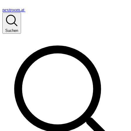
nextroom.at
Suchen