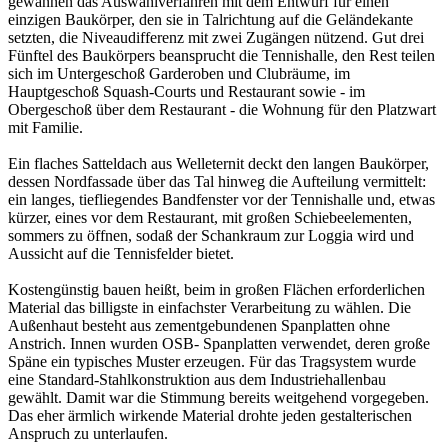
gewannen das Auswahlverfahren mit dem Entwurf für einen
einzigen Baukörper, den sie in Talrichtung auf die Geländekante
setzten, die Niveaudifferenz mit zwei Zugängen nützend. Gut drei
Fünftel des Baukörpers beansprucht die Tennishalle, den Rest teilen
sich im Untergeschoß Garderoben und Clubräume, im
Hauptgeschoß Squash-Courts und Restaurant sowie - im
Obergeschoß über dem Restaurant - die Wohnung für den Platzwart
mit Familie.
Ein flaches Satteldach aus Welleternit deckt den langen Baukörper,
dessen Nordfassade über das Tal hinweg die Aufteilung vermittelt:
ein langes, tiefliegendes Bandfenster vor der Tennishalle und, etwas
kürzer, eines vor dem Restaurant, mit großen Schiebeelementen,
sommers zu öffnen, sodaß der Schankraum zur Loggia wird und
Aussicht auf die Tennisfelder bietet.
Kostengünstig bauen heißt, beim in großen Flächen erforderlichen
Material das billigste in einfachster Verarbeitung zu wählen. Die
Außenhaut besteht aus zementgebundenen Spanplatten ohne
Anstrich. Innen wurden OSB- Spanplatten verwendet, deren große
Späne ein typisches Muster erzeugen. Für das Tragsystem wurde
eine Standard-Stahlkonstruktion aus dem Industriehallenbau
gewählt. Damit war die Stimmung bereits weitgehend vorgegeben.
Das eher ärmlich wirkende Material drohte jeden gestalterischen
Anspruch zu unterlaufen.