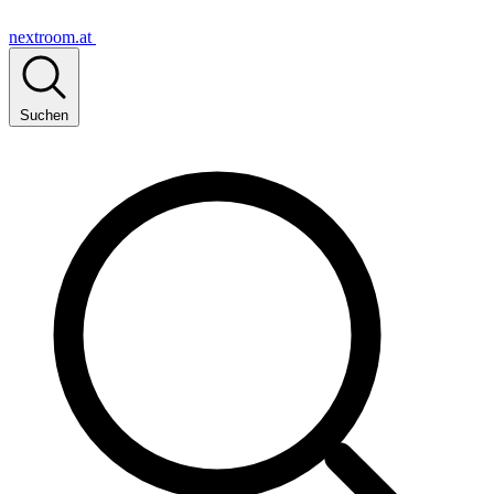
nextroom.at
Suchen