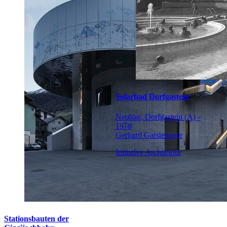
Solarbad Dorfgastein
Neubau, Dorfgastein (A) -
1978
Gerhard Garstenauer
Initiative Architektur
Stationsbauten der