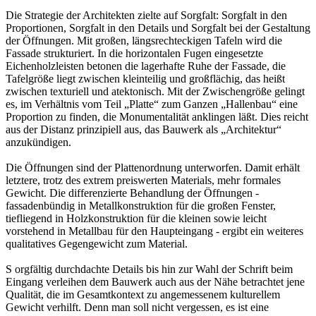
Die Strategie der Architekten zielte auf Sorgfalt: Sorgfalt in den
Proportionen, Sorgfalt in den Details und Sorgfalt bei der Gestaltung
der Öffnungen. Mit großen, längsrechteckigen Tafeln wird die
Fassade strukturiert. In die horizontalen Fugen eingesetzte
Eichenholzleisten betonen die lagerhafte Ruhe der Fassade, die
Tafelgröße liegt zwischen kleinteilig und großflächig, das heißt
zwischen texturiell und atektonisch. Mit der Zwischengröße gelingt
es, im Verhältnis vom Teil „Platte“ zum Ganzen „Hallenbau“ eine
Proportion zu finden, die Monumentalität anklingen läßt. Dies reicht
aus der Distanz prinzipiell aus, das Bauwerk als „Architektur“
anzukündigen.
Die Öffnungen sind der Plattenordnung unterworfen. Damit erhält
letztere, trotz des extrem preiswerten Materials, mehr formales
Gewicht. Die differenzierte Behandlung der Öffnungen -
fassadenbündig in Metallkonstruktion für die großen Fenster,
tiefliegend in Holzkonstruktion für die kleinen sowie leicht
vorstehend in Metallbau für den Haupteingang - ergibt ein weiteres
qualitatives Gegengewicht zum Material.
S orgfältig durchdachte Details bis hin zur Wahl der Schrift beim
Eingang verleihen dem Bauwerk auch aus der Nähe betrachtet jene
Qualität, die im Gesamtkontext zu angemessenem kulturellem
Gewicht verhilft. Denn man soll nicht vergessen, es ist eine