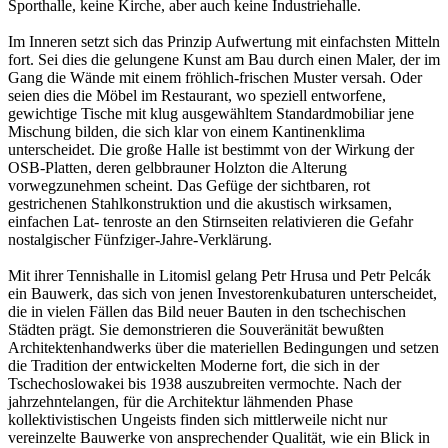
Sporthalle, keine Kirche, aber auch keine Industriehalle.
Im Inneren setzt sich das Prinzip Aufwertung mit einfachsten Mitteln
fort. Sei dies die gelungene Kunst am Bau durch einen Maler, der im
Gang die Wände mit einem fröhlich-frischen Muster versah. Oder
seien dies die Möbel im Restaurant, wo speziell entworfene,
gewichtige Tische mit klug ausgewähltem Standardmobiliar jene
Mischung bilden, die sich klar von einem Kantinenklima
unterscheidet. Die große Halle ist bestimmt von der Wirkung der
OSB-Platten, deren gelbbrauner Holzton die Alterung
vorwegzunehmen scheint. Das Gefüge der sichtbaren, rot
gestrichenen Stahlkonstruktion und die akustisch wirksamen,
einfachen Lat- tenroste an den Stirnseiten relativieren die Gefahr
nostalgischer Fünfziger-Jahre-Verklärung.
Mit ihrer Tennishalle in Litomisl gelang Petr Hrusa und Petr Pelcák
ein Bauwerk, das sich von jenen Investorenkubaturen unterscheidet,
die in vielen Fällen das Bild neuer Bauten in den tschechischen
Städten prägt. Sie demonstrieren die Souveränität bewußten
Architektenhandwerks über die materiellen Bedingungen und setzen
die Tradition der entwickelten Moderne fort, die sich in der
Tschechoslowakei bis 1938 auszubreiten vermochte. Nach der
jahrzehntelangen, für die Architektur lähmenden Phase
kollektivistischen Ungeists finden sich mittlerweile nicht nur
vereinzelte Bauwerke von ansprechender Qualität, wie ein Blick in