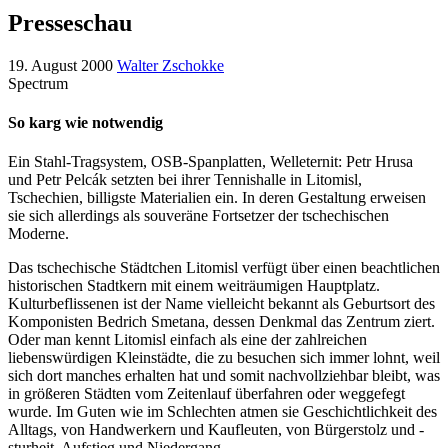
Presseschau
19. August 2000
Walter Zschokke
Spectrum
So karg wie notwendig
Ein Stahl-Tragsystem, OSB-Spanplatten, Welleternit: Petr Hrusa
und Petr Pelcák setzten bei ihrer Tennishalle in Litomisl,
Tschechien, billigste Materialien ein. In deren Gestaltung erweisen
sie sich allerdings als souveräne Fortsetzer der tschechischen
Moderne.
Das tschechische Städtchen Litomisl verfügt über einen beachtlichen
historischen Stadtkern mit einem weiträumigen Hauptplatz.
Kulturbeflissenen ist der Name vielleicht bekannt als Geburtsort des
Komponisten Bedrich Smetana, dessen Denkmal das Zentrum ziert.
Oder man kennt Litomisl einfach als eine der zahlreichen
liebenswürdigen Kleinstädte, die zu besuchen sich immer lohnt, weil
sich dort manches erhalten hat und somit nachvollziehbar bleibt, was
in größeren Städten vom Zeitenlauf überfahren oder weggefegt
wurde. Im Guten wie im Schlechten atmen sie Geschichtlichkeit des
Alltags, von Handwerkern und Kaufleuten, von Bürgerstolz und -
sturheit, Aufstieg und Niedergang.