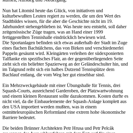
Nun hat Litomisl heute das Glück, von initiativen und
kulturbewußten Leuten regiert zu werden, die um den Wert des
Stadtbildes wissen, für die aber die Geschichte nicht im 19.
Jahrhundert stehengeblieben ist. Was heute neu entsteht, soll daher
zeitgenössische Züge tragen, was an Hand einer 1999
fertiggestellten Tennishalle eindrücklich bewiesen wird.
Die Sportanlagen befinden sich etwas außerhalb der Stadt im Zuge
eines flachen Bachtälchens, das von Birken und verschiedenerlei
Pappeln gesäumt wird. Kleingärten verleihen der südexponierten
Talflanke ein spezifisches Flair, an der gegenüberliegenden Seite
zieht sich ein beliebter Spazierweg an der Geländeschulter hin, und
im Talgrund reiht sich ein halbes Dutzend Tennisplätze dem
Bachlauf entlang, die vom Weg her gut einsehbar sind.
Ein Mehrzweckgebäude mit einer Übungshalle für Tennis, drei
Squash-Courts, ausreichend Garderoben, der Platzwartwohnung
und einem kleinen Restaurant sollte dazukommen. Kosten durfte es
nicht viel, da die Einbauelemente der Squash-Anlage komplett aus
den USA importiert werden mußten, was in einem
ostmitteleuropäischen Reformland eine extrem hohe ökonomische
Barriere bedeutet.
Die beiden Brünner Architekten Petr Hrusa und Petr Pelcák