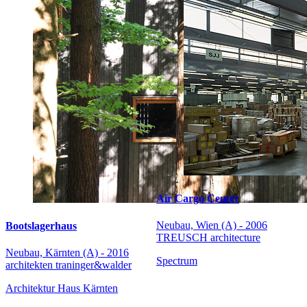
Air Cargo Center
Neubau, Wien (A) - 2006
Bootslagerhaus
TREUSCH architecture
Neubau, Kärnten (A) - 2016
Spectrum
architekten traninger&walder
Architektur Haus Kärnten