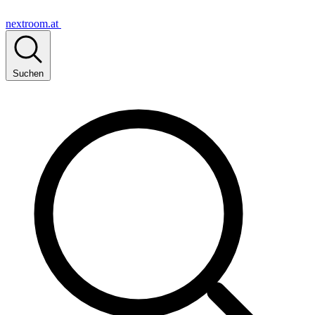
nextroom.at
Suchen