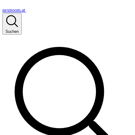
nextroom.at
Suchen