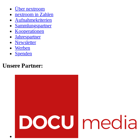
Über nextroom
nextroom in Zahlen
Aufnahmekriterien
Sammlungspartner
Kooperationen
Jahrespartner
Newsletter
Werben
Spenden
Unsere Partner: