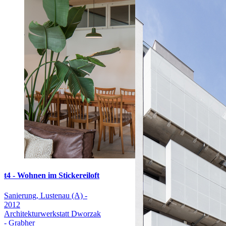
t4 - Wohnen im Stickereiloft
Sanierung, Lustenau (A) -
2012
Architekturwerkstatt Dworzak
- Grabher