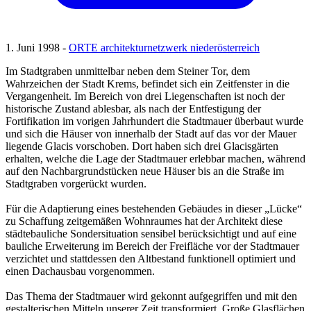
1. Juni 1998 -
ORTE architekturnetzwerk niederösterreich
Im Stadtgraben unmittelbar neben dem Steiner Tor, dem
Wahrzeichen der Stadt Krems, befindet sich ein Zeitfenster in die
Vergangenheit. Im Bereich von drei Liegenschaften ist noch der
historische Zustand ablesbar, als nach der Entfestigung der
Fortifikation im vorigen Jahrhundert die Stadtmauer überbaut wurde
und sich die Häuser von innerhalb der Stadt auf das vor der Mauer
liegende Glacis vorschoben. Dort haben sich drei Glacisgärten
erhalten, welche die Lage der Stadtmauer erlebbar machen, während
auf den Nachbargrundstücken neue Häuser bis an die Straße im
Stadtgraben vorgerückt wurden.
Für die Adaptierung eines bestehenden Gebäudes in dieser „Lücke“
zu Schaffung zeitgemäßen Wohnraumes hat der Architekt diese
städtebauliche Sondersituation sensibel berücksichtigt und auf eine
bauliche Erweiterung im Bereich der Freifläche vor der Stadtmauer
verzichtet und stattdessen den Altbestand funktionell optimiert und
einen Dachausbau vorgenommen.
Das Thema der Stadtmauer wird gekonnt aufgegriffen und mit den
gestalterischen Mitteln unserer Zeit transformiert. Große Glasflächen