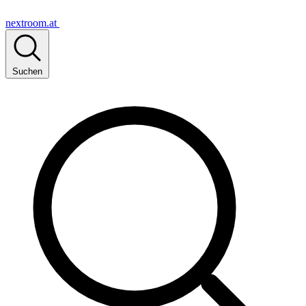
nextroom.at
Suchen