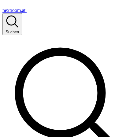
nextroom.at
Suchen