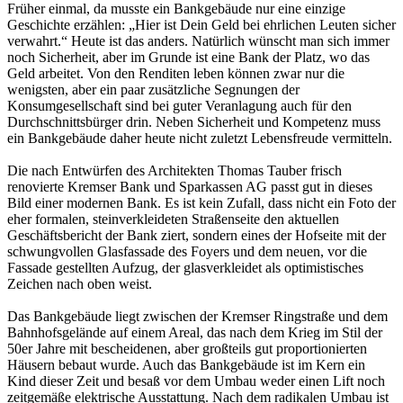
Früher einmal, da musste ein Bankgebäude nur eine einzige
Geschichte erzählen: „Hier ist Dein Geld bei ehrlichen Leuten sicher
verwahrt.“ Heute ist das anders. Natürlich wünscht man sich immer
noch Sicherheit, aber im Grunde ist eine Bank der Platz, wo das
Geld arbeitet. Von den Renditen leben können zwar nur die
wenigsten, aber ein paar zusätzliche Segnungen der
Konsumgesellschaft sind bei guter Veranlagung auch für den
Durchschnittsbürger drin. Neben Sicherheit und Kompetenz muss
ein Bankgebäude daher heute nicht zuletzt Lebensfreude vermitteln.
Die nach Entwürfen des Architekten Thomas Tauber frisch
renovierte Kremser Bank und Sparkassen AG passt gut in dieses
Bild einer modernen Bank. Es ist kein Zufall, dass nicht ein Foto der
eher formalen, steinverkleideten Straßenseite den aktuellen
Geschäftsbericht der Bank ziert, sondern eines der Hofseite mit der
schwungvollen Glasfassade des Foyers und dem neuen, vor die
Fassade gestellten Aufzug, der glasverkleidet als optimistisches
Zeichen nach oben weist.
Das Bankgebäude liegt zwischen der Kremser Ringstraße und dem
Bahnhofsgelände auf einem Areal, das nach dem Krieg im Stil der
50er Jahre mit bescheidenen, aber großteils gut proportionierten
Häusern bebaut wurde. Auch das Bankgebäude ist im Kern ein
Kind dieser Zeit und besaß vor dem Umbau weder einen Lift noch
zeitgemäße elektrische Ausstattung. Nach dem radikalen Umbau ist