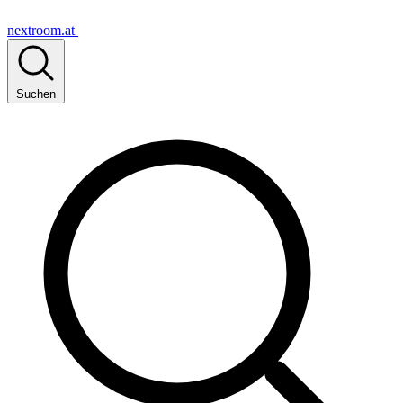
nextroom.at
Suchen