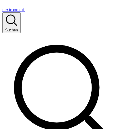
nextroom.at
Suchen