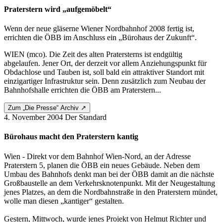
Praterstern wird „aufgemöbelt“
Wenn der neue gläserne Wiener Nordbahnhof 2008 fertig ist,
errichten die ÖBB im Anschluss ein „Bürohaus der Zukunft“.
WIEN (mco). Die Zeit des alten Pratersterns ist endgültig
abgelaufen. Jener Ort, der derzeit vor allem Anziehungspunkt für
Obdachlose und Tauben ist, soll bald ein attraktiver Standort mit
einzigartiger Infrastruktur sein. Denn zusätzlich zum Neubau der
Bahnhofshalle errichten die ÖBB am Praterstern...
Zum „Die Presse“ Archiv ↗
4. November 2004
Der Standard
Bürohaus macht den Praterstern kantig
Wien - Direkt vor dem Bahnhof Wien-Nord, an der Adresse
Praterstern 5, planen die ÖBB ein neues Gebäude. Neben dem
Umbau des Bahnhofs denkt man bei der ÖBB damit an die nächste
Großbaustelle an dem Verkehrsknotenpunkt. Mit der Neugestaltung
jenes Platzes, an dem die Nordbahnstraße in den Praterstern mündet,
wolle man diesen „kantiger“ gestalten.
Gestern, Mittwoch, wurde jenes Projekt von Helmut Richter und