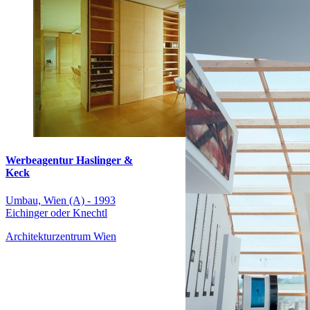
Werbeagentur Haslinger &
Keck
Umbau, Wien (A) - 1993
Eichinger oder Knechtl
Architekturzentrum Wien