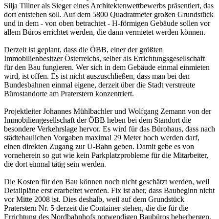
Silja Tillner als Sieger eines Architektenwettbewerbs präsentiert, das
dort entstehen soll. Auf dem 5800 Quadratmeter großen Grundstück
und in dem - von oben betrachtet - H-förmigen Gebäude sollen vor
allem Büros errichtet werden, die dann vermietet werden können.
Derzeit ist geplant, dass die ÖBB, einer der größten
Immobilienbesitzer Österreichs, selber als Errichtungsgesellschaft
für den Bau fungieren. Wer sich in dem Gebäude einmal einmieten
wird, ist offen. Es ist nicht auszuschließen, dass man bei den
Bundesbahnen einmal eigene, derzeit über die Stadt verstreute
Bürostandorte am Praterstern konzentriert.
Projektleiter Johannes Mühlbachler und Wolfgang Zemann von der
Immobiliengesellschaft der ÖBB heben bei dem Standort die
besondere Verkehrslage hervor. Es wird für das Bürohaus, dass nach
städtebaulichen Vorgaben maximal 29 Meter hoch werden darf,
einen direkten Zugang zur U-Bahn geben. Damit gebe es von
vorneherein so gut wie kein Parkplatzprobleme für die Mitarbeiter,
die dort einmal tätig sein werden.
Die Kosten für den Bau können noch nicht geschätzt werden, weil
Detailpläne erst erarbeitet werden. Fix ist aber, dass Baubeginn nicht
vor Mitte 2008 ist. Dies deshalb, weil auf dem Grundstück
Praterstern Nr. 5 derzeit die Container stehen, die die für die
Errichtung des Nordbahnhofs notwendigen Baubüros beherbergen.