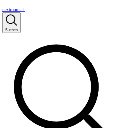
nextroom.at
Suchen