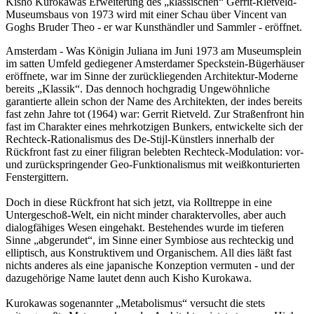
Kisho Kurokawas Erweiterung des „klassischen“ Gerrit-Rietveld-
Museumsbaus von 1973 wird mit einer Schau über Vincent van
Goghs Bruder Theo - er war Kunsthändler und Sammler - eröffnet.
Amsterdam - Was Königin Juliana im Juni 1973 am Museumsplein
im satten Umfeld gediegener Amsterdamer Speckstein-Bügerhäuser
eröffnete, war im Sinne der zurückliegenden Architektur-Moderne
bereits „Klassik“. Das dennoch hochgradig Ungewöhnliche
garantierte allein schon der Name des Architekten, der indes bereits
fast zehn Jahre tot (1964) war: Gerrit Rietveld. Zur Straßenfront hin
fast im Charakter eines mehrkotzigen Bunkers, entwickelte sich der
Rechteck-Rationalismus des De-Stijl-Künstlers innerhalb der
Rückfront fast zu einer filigran belebten Rechteck-Modulation: vor-
und zurückspringender Geo-Funktionalismus mit weißkonturierten
Fenstergittern.
Doch in diese Rückfront hat sich jetzt, via Rolltreppe in eine
Untergeschoß-Welt, ein nicht minder charaktervolles, aber auch
dialogfähiges Wesen eingehakt. Bestehendes wurde im tieferen
Sinne „abgerundet“, im Sinne einer Symbiose aus rechteckig und
elliptisch, aus Konstruktivem und Organischem. All dies läßt fast
nichts anderes als eine japanische Konzeption vermuten - und der
dazugehörige Name lautet denn auch Kisho Kurokawa.
Kurokawas sogenannter „Metabolismus“ versucht die stets