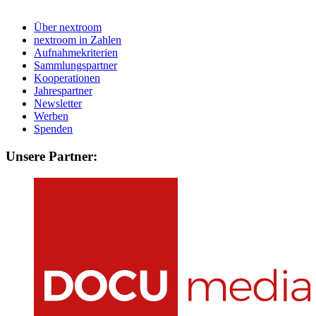
Über nextroom
nextroom in Zahlen
Aufnahmekriterien
Sammlungspartner
Kooperationen
Jahrespartner
Newsletter
Werben
Spenden
Unsere Partner: