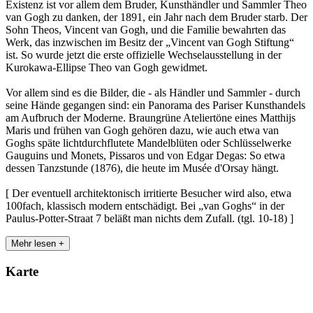
Existenz ist vor allem dem Bruder, Kunsthändler und Sammler Theo
van Gogh zu danken, der 1891, ein Jahr nach dem Bruder starb. Der
Sohn Theos, Vincent van Gogh, und die Familie bewahrten das
Werk, das inzwischen im Besitz der „Vincent van Gogh Stiftung“
ist. So wurde jetzt die erste offizielle Wechselausstellung in der
Kurokawa-Ellipse Theo van Gogh gewidmet.
Vor allem sind es die Bilder, die - als Händler und Sammler - durch
seine Hände gegangen sind: ein Panorama des Pariser Kunsthandels
am Aufbruch der Moderne. Braungrüne Ateliertöne eines Matthijs
Maris und frühen van Gogh gehören dazu, wie auch etwa van
Goghs späte lichtdurchflutete Mandelblüten oder Schlüsselwerke
Gauguins und Monets, Pissaros und von Edgar Degas: So etwa
dessen Tanzstunde (1876), die heute im Musée d'Orsay hängt.
[ Der eventuell architektonisch irritierte Besucher wird also, etwa
100fach, klassisch modern entschädigt. Bei „van Goghs“ in der
Paulus-Potter-Straat 7 beläßt man nichts dem Zufall. (tgl. 10-18) ]
Mehr lesen +
Karte