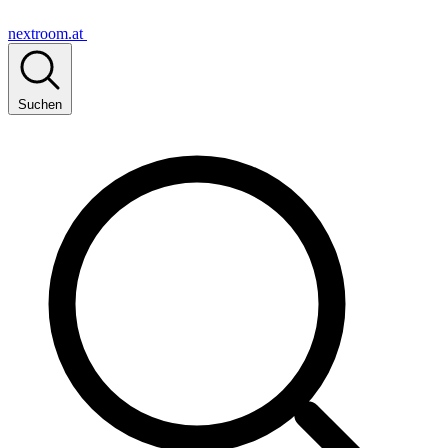
nextroom.at
Suchen