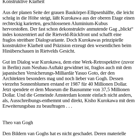
Konstruktive Klarheit
Aus der planen Seite der grauen Baukörper-Ellipsenhälfte, die leicht
schräg in die Höhe steigt, läßt Kurokawa aus der oberen Etage einen
rechteckig karierten, geschlossenen Aluminium-Kubus
hervorstoßen. Der fast schon dekonstruktiv anmutende Gag „blickt“
indes konzentriert auf die Rietveld-Rückfront und schafft eine
fraglos streitbare Dialogvariante. Doch Kurokawas prinzipielle
konstruktive Klarheit und Präzision erzeugt den wesentlichen beim
Hinüberschauen in Rietvelds Gesicht.
Gut im Dialog war Kurokawa, dem eine Werk-Retrospektive (zuvor
in Berlin) zum Neubau-Auftakt gewidmet ist, fraglos auch mit dem
japanischen Versicherungs-Milliardär Yasuo Goto, der den
Architekten besonders mag und noch lieber van Gogh. Dessen
vierzehn Sonnenblumen erstand er 1987 für 40 Millionen Dollar.
Jetzt spendete er dem Museum die Bausumme von 37,5 Millionen
Dollar. Und die Gemeinde Amsterdam konnte einfach nicht anders,
als, Ausschreibungs-enthemmt und direkt, Kisho Kurokawa mit dem
Erweiterungsbau zu beauftragen . . .
Theo van Gogh
Den Bildern van Goghs hat es nicht geschadet. Deren materielle