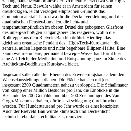
zeitangepaßte Metamorphose der Architektur: jetzt etwa von High-
Tech und Natur. Bewußt wählte er in Amsterdam für seinen
dreistöckigen, leicht verzogen elliptischen Grundriß das
Computermaterial Titan: etwa für die Deckenverkleidung und die
quadratischen Fenster-Lamellen, die licht- und
temperaturempfindlich im oberen Drittel der gebogenen Glasfront
des untergeschoßigen Eingangsbereichs reagieren, wohin die
Rolltreppe aus dem Rietveld-Bau hinabführt. Hier liegt das
gleichsam organische Pendant des „High-Tech-Kurokawa“: die
zentrale, außen liegende und nicht begehbare Ellipsen-Hälfte. Eine
kaum wahrnehmbare, permanent bewegte Wasserhaut formt hier
eine Art Teich, der Meditation und Entspannung ganz im Sinne des
Architektur-Buddhisten Kurokawa bietet.
Insgesamt sollen alle drei Ebenen des Erweiterungsbaus allein den
Wechselausstellungen dienen. Die Fläche hat sich mit jetzt
insgesamt 2300 Quadratmetern nahezu verdoppelt. Die Schallmauer
von knapp einer Million Besucher pro Jahr, die Einblicke in die
Bestände der 200 Gemälde und über 500 Zeichnungen des Van-
Gogh-Museums erhalten, dürfte jetzt schlagartig durchbrochen
werden. Für Hunderttausend pro Jahr wurde es einst konzipiert.
Auch der Rietveld-Bau wurde klimatisch und Deckenlicht-
technisch, ebenfalls recht titanesk, renoviert.