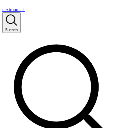
nextroom.at
Suchen