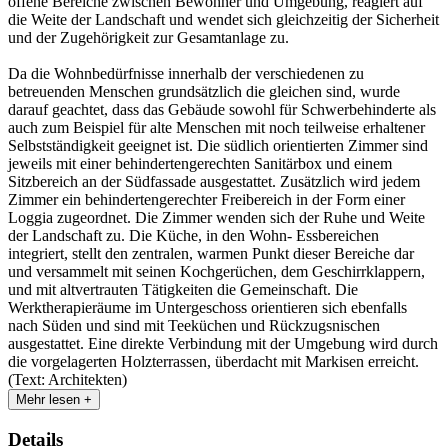
offene Bereiche zwischen Bewohner und Umgebung, reagiert auf
die Weite der Landschaft und wendet sich gleichzeitig der Sicherheit
und der Zugehörigkeit zur Gesamtanlage zu.
Da die Wohnbedürfnisse innerhalb der verschiedenen zu
betreuenden Menschen grundsätzlich die gleichen sind, wurde
darauf geachtet, dass das Gebäude sowohl für Schwerbehinderte als
auch zum Beispiel für alte Menschen mit noch teilweise erhaltener
Selbstständigkeit geeignet ist. Die südlich orientierten Zimmer sind
jeweils mit einer behindertengerechten Sanitärbox und einem
Sitzbereich an der Südfassade ausgestattet. Zusätzlich wird jedem
Zimmer ein behindertengerechter Freibereich in der Form einer
Loggia zugeordnet. Die Zimmer wenden sich der Ruhe und Weite
der Landschaft zu. Die Küche, in den Wohn- Essbereichen
integriert, stellt den zentralen, warmen Punkt dieser Bereiche dar
und versammelt mit seinen Kochgerüchen, dem Geschirrklappern,
und mit altvertrauten Tätigkeiten die Gemeinschaft. Die
Werktherapieräume im Untergeschoss orientieren sich ebenfalls
nach Süden und sind mit Teeküchen und Rückzugsnischen
ausgestattet. Eine direkte Verbindung mit der Umgebung wird durch
die vorgelagerten Holzterrassen, überdacht mit Markisen erreicht.
(Text: Architekten)
Mehr lesen +
Details