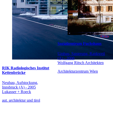
Sozialzentrum Fuchshaus
Umbau, Sanierung, Rankweil
(A) - 2000
Wolfgang Ritsch Architekten
RIK Radiologisches Institut
Architekturzentrum Wien
Kettenbrücke
Neubau, Aufstockung,
Innsbruck (A) - 2005
Lukasser + Roeck
aut. architektur und tirol