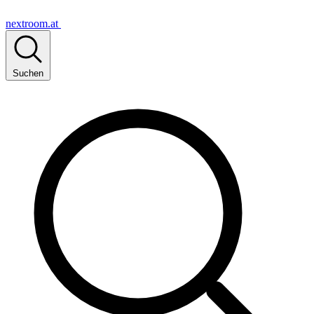
nextroom.at
Suchen