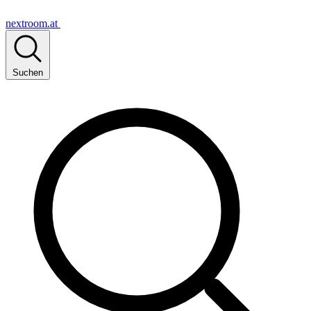
nextroom.at
Suchen