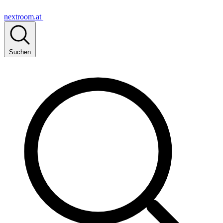
nextroom.at
Suchen