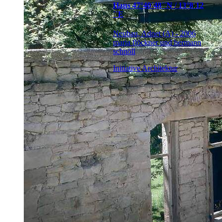
Haus 47°40´48´´N / 13°8´12
´´E
Neubau, Adnet (A) - 2006
maria flöckner und hermann
schnöll
Initiative Architektur