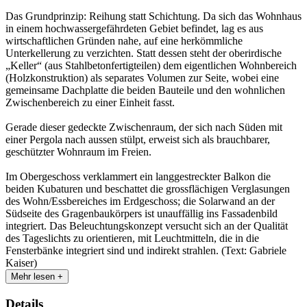
Das Grundprinzip: Reihung statt Schichtung. Da sich das Wohnhaus
in einem hochwassergefährdeten Gebiet befindet, lag es aus
wirtschaftlichen Gründen nahe, auf eine herkömmliche
Unterkellerung zu verzichten. Statt dessen steht der oberirdische
„Keller“ (aus Stahlbetonfertigteilen) dem eigentlichen Wohnbereich
(Holzkonstruktion) als separates Volumen zur Seite, wobei eine
gemeinsame Dachplatte die beiden Bauteile und den wohnlichen
Zwischenbereich zu einer Einheit fasst.
Gerade dieser gedeckte Zwischenraum, der sich nach Süden mit
einer Pergola nach aussen stülpt, erweist sich als brauchbarer,
geschützter Wohnraum im Freien.
Im Obergeschoss verklammert ein langgestreckter Balkon die
beiden Kubaturen und beschattet die grossflächigen Verglasungen
des Wohn/Essbereiches im Erdgeschoss; die Solarwand an der
Südseite des Gragenbaukörpers ist unauffällig ins Fassadenbild
integriert. Das Beleuchtungskonzept versucht sich an der Qualität
des Tageslichts zu orientieren, mit Leuchtmitteln, die in die
Fensterbänke integriert sind und indirekt strahlen. (Text: Gabriele
Kaiser)
Mehr lesen +
Details