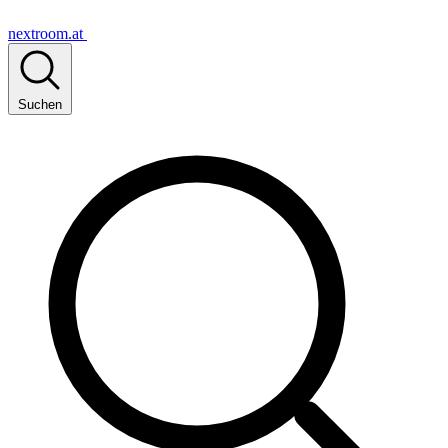
nextroom.at
Suchen