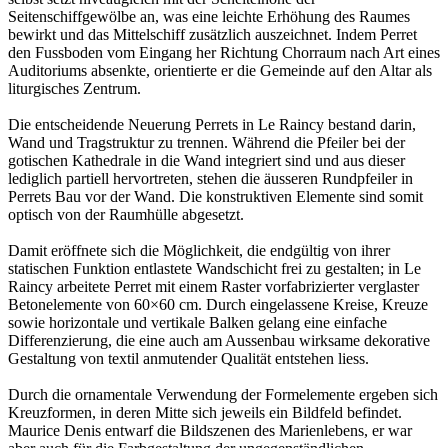
Seitenschiffgewölbe an, was eine leichte Erhöhung des Raumes
bewirkt und das Mittelschiff zusätzlich auszeichnet. Indem Perret
den Fussboden vom Eingang her Richtung Chorraum nach Art eines
Auditoriums absenkte, orientierte er die Gemeinde auf den Altar als
liturgisches Zentrum.
Die entscheidende Neuerung Perrets in Le Raincy bestand darin,
Wand und Tragstruktur zu trennen. Während die Pfeiler bei der
gotischen Kathedrale in die Wand integriert sind und aus dieser
lediglich partiell hervortreten, stehen die äusseren Rundpfeiler in
Perrets Bau vor der Wand. Die konstruktiven Elemente sind somit
optisch von der Raumhülle abgesetzt.
Damit eröffnete sich die Möglichkeit, die endgültig von ihrer
statischen Funktion entlastete Wandschicht frei zu gestalten; in Le
Raincy arbeitete Perret mit einem Raster vorfabrizierter verglaster
Betonelemente von 60×60 cm. Durch eingelassene Kreise, Kreuze
sowie horizontale und vertikale Balken gelang eine einfache
Differenzierung, die eine auch am Aussenbau wirksame dekorative
Gestaltung von textil anmutender Qualität entstehen liess.
Durch die ornamentale Verwendung der Formelemente ergeben sich
Kreuzformen, in deren Mitte sich jeweils ein Bildfeld befindet.
Maurice Denis entwarf die Bildszenen des Marienlebens, er war