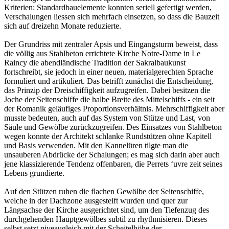
Kriterien: Standardbauelemente konnten seriell gefertigt werden,
Verschalungen liessen sich mehrfach einsetzen, so dass die Bauzeit
sich auf dreizehn Monate reduzierte.
Der Grundriss mit zentraler Apsis und Eingangsturm beweist, dass
die völlig aus Stahlbeton errichtete Kirche Notre-Dame in Le
Raincy die abendländische Tradition der Sakralbaukunst
fortschreibt, sie jedoch in einer neuen, materialgerechten Sprache
formuliert und artikuliert. Das betrifft zunächst die Entscheidung,
das Prinzip der Dreischiffigkeit aufzugreifen. Dabei besitzen die
Joche der Seitenschiffe die halbe Breite des Mittelschiffs - ein seit
der Romanik geläufiges Proportionsverhältnis. Mehrschiffigkeit aber
musste bedeuten, auch auf das System von Stütze und Last, von
Säule und Gewölbe zurückzugreifen. Des Einsatzes von Stahlbeton
wegen konnte der Architekt schlanke Rundstützen ohne Kapitell
und Basis verwenden. Mit den Kannelüren tilgte man die
unsauberen Abdrücke der Schalungen; es mag sich darin aber auch
jene klassizierende Tendenz offenbaren, die Perrets ‘uvre zeit seines
Lebens grundierte.
Auf den Stützen ruhen die flachen Gewölbe der Seitenschiffe,
welche in der Dachzone ausgesteift wurden und quer zur
Längsachse der Kirche ausgerichtet sind, um den Tiefenzug des
durchgehenden Hauptgewölbes subtil zu rhythmisieren. Dieses
selbst setzt niveaugleich mit der Scheitelhöhe der