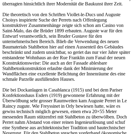
überragten hinsichtlich ihrer Modernität die Baukunst ihrer Zeit.
Die theoretisch von den Schriften Viollet-le-Ducs und Auguste
Choisys inspirierte Suche der Perrets nach Offenlegung
konstruktiver Zusammenhänge zeigte sich schon am Casino von
Saint-Malo, das die Brüder 1899 erbauten. Auguste war für den
Entwurf verantwortlich, sein Bruder Gustave für den
unternehmerischen Bereich. Blieb die Verwendung des neuen
Baumaterials Stahlbeton hier auf einen Aussenteil des Gebäudes
beschränkt und zudem unsichtbar, so geriet das nur vier Jahre später
entstandene Wohnhaus an der Rue Franklin zum Fanal der neuen
Konstruktionsweise: Die auch an der Fassade ablesbare
Stahlbetonkonstruktion erlaubte dank der Minimierung der
Wandflächen eine exzellente Belichtung der Innenräume des eine
schmale Parzelle ausfüllenden Hauses.
Die bei Dockanlagen in Casablanca (1915) und bei dem Pariser
Konfektionshaus Esders (1919) gewonnene Erfahrung mit der
Überwölbung sehr grosser Raumweiten kam Auguste Perret in Le
Raincy zugute. Wie Freyssinet in Orly bewiesen hatte, wäre es
gewiss technisch möglich gewesen, einen etwa 20×55 Meter
messenden Raum stützenfrei mit Stahlbeton zu überwölben. Doch
Perret nahm Abstand von einer reinen Ingenieurlösung und schuf
eine Synthese aus architektonischer Tradition und bautechnischer
Neuerung. Für den Stahlbeton sprachen vorderhand ökonomische