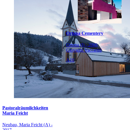
Ortona Cementery
Ortona (I) - 2006
Giovanni Vaccarini
A10
Pastoralräumlichkeiten
Maria Feicht
Neubau, Maria Feicht (A) -
2017