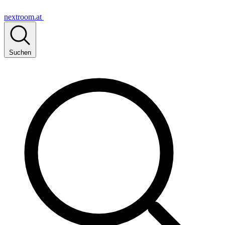
nextroom.at
Suchen