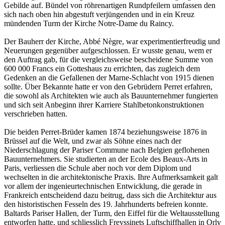
Gebilde auf. Bündel von röhrenartigen Rundpfeilern umfassen den
sich nach oben hin abgestuft verjüngenden und in ein Kreuz
mündenden Turm der Kirche Notre-Dame du Raincy.
Der Bauherr der Kirche, Abbé Nègre, war experimentierfreudig und
Neuerungen gegenüber aufgeschlossen. Er wusste genau, wem er
den Auftrag gab, für die vergleichsweise bescheidene Summe von
600 000 Francs ein Gotteshaus zu errichten, das zugleich dem
Gedenken an die Gefallenen der Marne-Schlacht von 1915 dienen
sollte. Über Bekannte hatte er von den Gebrüdern Perret erfahren,
die sowohl als Architekten wie auch als Bauunternehmer fungierten
und sich seit Anbeginn ihrer Karriere Stahlbetonkonstruktionen
verschrieben hatten.
Die beiden Perret-Brüder kamen 1874 beziehungsweise 1876 in
Brüssel auf die Welt, und zwar als Söhne eines nach der
Niederschlagung der Pariser Commune nach Belgien geflohenen
Bauunternehmers. Sie studierten an der Ecole des Beaux-Arts in
Paris, verliessen die Schule aber noch vor dem Diplom und
wechselten in die architektonische Praxis. Ihre Aufmerksamkeit galt
vor allem der ingenieurtechnischen Entwicklung, die gerade in
Frankreich entscheidend dazu beitrug, dass sich die Architektur aus
den historistischen Fesseln des 19. Jahrhunderts befreien konnte.
Baltards Pariser Hallen, der Turm, den Eiffel für die Weltausstellung
entworfen hatte, und schliesslich Freyssinets Luftschiffhallen in Orly