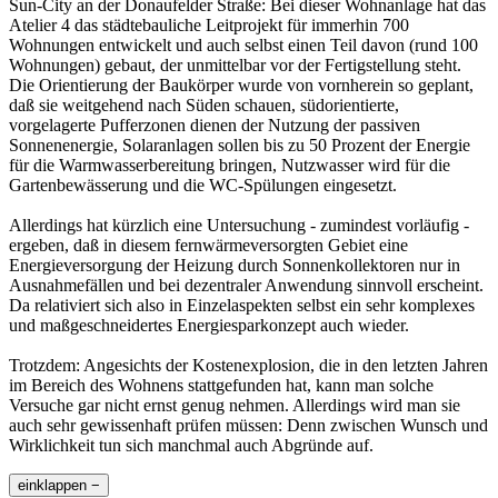
Sun-City an der Donaufelder Straße: Bei dieser Wohnanlage hat das
Atelier 4 das städtebauliche Leitprojekt für immerhin 700
Wohnungen entwickelt und auch selbst einen Teil davon (rund 100
Wohnungen) gebaut, der unmittelbar vor der Fertigstellung steht.
Die Orientierung der Baukörper wurde von vornherein so geplant,
daß sie weitgehend nach Süden schauen, südorientierte,
vorgelagerte Pufferzonen dienen der Nutzung der passiven
Sonnenenergie, Solaranlagen sollen bis zu 50 Prozent der Energie
für die Warmwasserbereitung bringen, Nutzwasser wird für die
Gartenbewässerung und die WC-Spülungen eingesetzt.
Allerdings hat kürzlich eine Untersuchung - zumindest vorläufig -
ergeben, daß in diesem fernwärmeversorgten Gebiet eine
Energieversorgung der Heizung durch Sonnenkollektoren nur in
Ausnahmefällen und bei dezentraler Anwendung sinnvoll erscheint.
Da relativiert sich also in Einzelaspekten selbst ein sehr komplexes
und maßgeschneidertes Energiesparkonzept auch wieder.
Trotzdem: Angesichts der Kostenexplosion, die in den letzten Jahren
im Bereich des Wohnens stattgefunden hat, kann man solche
Versuche gar nicht ernst genug nehmen. Allerdings wird man sie
auch sehr gewissenhaft prüfen müssen: Denn zwischen Wunsch und
Wirklichkeit tun sich manchmal auch Abgründe auf.
einklappen −