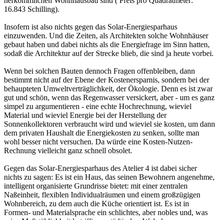
herkömmlichen Wohnhausbau sind ( Preis pro Quadratmeter:
16.843 Schilling).
Insofern ist also nichts gegen das Solar-Energiesparhaus
einzuwenden. Und die Zeiten, als Architekten solche Wohnhäuser
gebaut haben und dabei nichts als die Energiefrage im Sinn hatten,
sodaß die Architektur auf der Strecke blieb, die sind ja heute vorbei.
Wenn bei solchen Bauten dennoch Fragen offenbleiben, dann
bestimmt nicht auf der Ebene der Kostenersparnis, sondern bei der
behaupteten Umweltverträglichkeit, der Ökologie. Denn es ist zwar
gut und schön, wenn das Regenwasser versickert, aber - um es ganz
simpel zu argumentieren - eine echte Hochrechnung, wieviel
Material und wieviel Energie bei der Herstellung der
Sonnenkollektoren verbraucht wird und wieviel sie kosten, um dann
dem privaten Haushalt die Energiekosten zu senken, sollte man
wohl besser nicht versuchen. Da würde eine Kosten-Nutzen-
Rechnung vielleicht ganz schnell obsolet.
Gegen das Solar-Energiesparhaus des Atelier 4 ist dabei sicher
nichts zu sagen: Es ist ein Haus, das seinen Bewohnern angenehme,
intelligent organisierte Grundrisse bietet: mit einer zentralen
Naßeinheit, flexiblen Individualräumen und einem großzügigen
Wohnbereich, zu dem auch die Küche orientiert ist. Es ist in
Formen- und Materialsprache ein schlichtes, aber nobles und, was