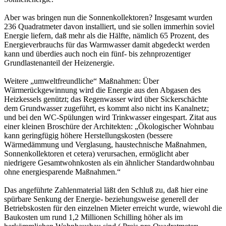
Aber was bringen nun die Sonnenkollektoren? Insgesamt wurden
236 Quadratmeter davon installiert, und sie sollen immerhin soviel
Energie liefern, daß mehr als die Hälfte, nämlich 65 Prozent, des
Energieverbrauchs für das Warmwasser damit abgedeckt werden
kann und überdies auch noch ein fünf- bis zehnprozentiger
Grundlastenanteil der Heizenergie.
Weitere „umweltfreundliche“ Maßnahmen: Über
Wärmerückgewinnung wird die Energie aus den Abgasen des
Heizkessels genützt; das Regenwasser wird über Sickerschächte
dem Grundwasser zugeführt, es kommt also nicht ins Kanalnetz;
und bei den WC-Spülungen wird Trinkwasser eingespart. Zitat aus
einer kleinen Broschüre der Architekten: „Ökologischer Wohnbau
kann geringfügig höhere Herstellungskosten (bessere
Wärmedämmung und Verglasung, haustechnische Maßnahmen,
Sonnenkollektoren et cetera) verursachen, ermöglicht aber
niedrigere Gesamtwohnkosten als ein ähnlicher Standardwohnbau
ohne energiesparende Maßnahmen.“
Das angeführte Zahlenmaterial läßt den Schluß zu, daß hier eine
spürbare Senkung der Energie- beziehungsweise generell der
Betriebskosten für den einzelnen Mieter erreicht wurde, wiewohl die
Baukosten um rund 1,2 Millionen Schilling höher als im