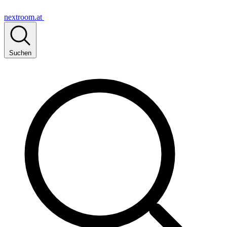
nextroom.at
Suchen