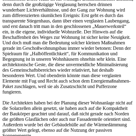
denn durch die großzügige Verglasung herrschen drinnen
wunderbare Lichtverhältnisse, und der Gang zur Wohnung wird
zum differenzierten räumlichen Ereignis: Erst geht es durch das
transparente Stiegenhaus, dann über einen verglasten Laubengang,
und erst danach tritt man in den geschlossenen „Mauerwerksteil“
ein, in die eigene, individuelle Wohnzelle. Der Hinweis auf die
Beschaffenheit des Weges zur Wohnung ist sicher keine Neuigkeit.
Und doch muß man die Bedeutung solcher kleinen Maßnahmen
gerade im Geschoßwohnungsbau immer wieder betonen: Denn der
Spielraum für „Halböffentlichkeit“, für Kommunikation und
Begegnung ist in unseren Wohnhäusern ohnehin sehr klein. Eine
architektonische Geste, die diese unvermeidliche Minimalisierung
des Gemeinschaftsbereiches wieder relativiert, hat deshalb
besonderen Wert. Und obendrein könnte man diese verglasten
Elemente mit Fug und Recht auch schon dem Energiemaßnahmen-
Paket zuschlagen, weil sie als Zusatzschicht und Pufferzone
fungieren.
Die Architekten haben bei der Planung dieser Wohnanlage nicht auf
die Solarzellen allein gesetzt, sie haben auch auf die Kompaktheit
der Baukörper geachtet und darauf, daß nicht gerade nach Norden
die größten Glasflächen oder auch nur Fassadenteile orientiert sind.
Außerdem wurde bei der Gebäudehülle auf die Wärmedämmung
größter Wert gelegt, ebenso auf die Nutzung der passiven
Sonnenenergie.