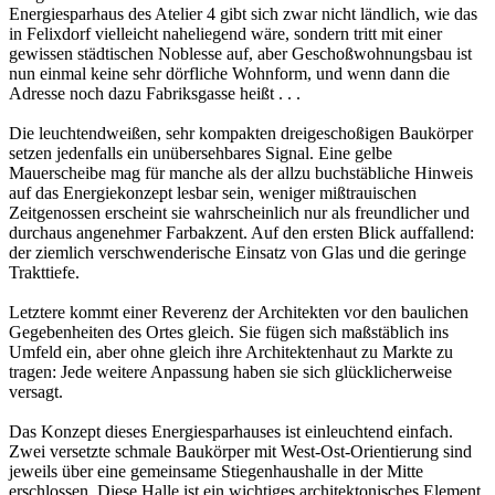
Energiesparhaus des Atelier 4 gibt sich zwar nicht ländlich, wie das
in Felixdorf vielleicht naheliegend wäre, sondern tritt mit einer
gewissen städtischen Noblesse auf, aber Geschoßwohnungsbau ist
nun einmal keine sehr dörfliche Wohnform, und wenn dann die
Adresse noch dazu Fabriksgasse heißt . . .
Die leuchtendweißen, sehr kompakten dreigeschoßigen Baukörper
setzen jedenfalls ein unübersehbares Signal. Eine gelbe
Mauerscheibe mag für manche als der allzu buchstäbliche Hinweis
auf das Energiekonzept lesbar sein, weniger mißtrauischen
Zeitgenossen erscheint sie wahrscheinlich nur als freundlicher und
durchaus angenehmer Farbakzent. Auf den ersten Blick auffallend:
der ziemlich verschwenderische Einsatz von Glas und die geringe
Trakttiefe.
Letztere kommt einer Reverenz der Architekten vor den baulichen
Gegebenheiten des Ortes gleich. Sie fügen sich maßstäblich ins
Umfeld ein, aber ohne gleich ihre Architektenhaut zu Markte zu
tragen: Jede weitere Anpassung haben sie sich glücklicherweise
versagt.
Das Konzept dieses Energiesparhauses ist einleuchtend einfach.
Zwei versetzte schmale Baukörper mit West-Ost-Orientierung sind
jeweils über eine gemeinsame Stiegenhaushalle in der Mitte
erschlossen. Diese Halle ist ein wichtiges architektonisches Element,