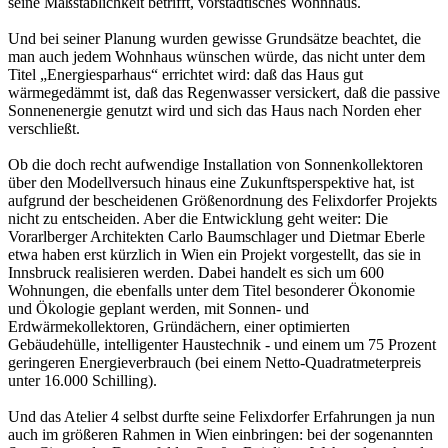
seine Maßstäblichkeit betrifft, vorstädtisches Wohnhaus.
Und bei seiner Planung wurden gewisse Grundsätze beachtet, die
man auch jedem Wohnhaus wünschen würde, das nicht unter dem
Titel „Energiesparhaus“ errichtet wird: daß das Haus gut
wärmegedämmt ist, daß das Regenwasser versickert, daß die passive
Sonnenenergie genutzt wird und sich das Haus nach Norden eher
verschließt.
Ob die doch recht aufwendige Installation von Sonnenkollektoren
über den Modellversuch hinaus eine Zukunftsperspektive hat, ist
aufgrund der bescheidenen Größenordnung des Felixdorfer Projekts
nicht zu entscheiden. Aber die Entwicklung geht weiter: Die
Vorarlberger Architekten Carlo Baumschlager und Dietmar Eberle
etwa haben erst kürzlich in Wien ein Projekt vorgestellt, das sie in
Innsbruck realisieren werden. Dabei handelt es sich um 600
Wohnungen, die ebenfalls unter dem Titel besonderer Ökonomie
und Ökologie geplant werden, mit Sonnen- und
Erdwärmekollektoren, Gründächern, einer optimierten
Gebäudehülle, intelligenter Haustechnik - und einem um 75 Prozent
geringeren Energieverbrauch (bei einem Netto-Quadratmeterpreis
unter 16.000 Schilling).
Und das Atelier 4 selbst durfte seine Felixdorfer Erfahrungen ja nun
auch im größeren Rahmen in Wien einbringen: bei der sogenannten