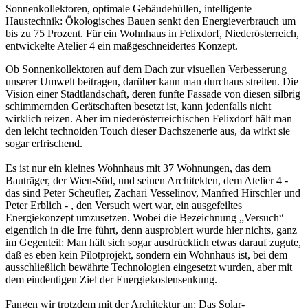
Sonnenkollektoren, optimale Gebäudehüllen, intelligente
Haustechnik: Ökologisches Bauen senkt den Energieverbrauch um
bis zu 75 Prozent. Für ein Wohnhaus in Felixdorf, Niederösterreich,
entwickelte Atelier 4 ein maßgeschneidertes Konzept.
Ob Sonnenkollektoren auf dem Dach zur visuellen Verbesserung
unserer Umwelt beitragen, darüber kann man durchaus streiten. Die
Vision einer Stadtlandschaft, deren fünfte Fassade von diesen silbrig
schimmernden Gerätschaften besetzt ist, kann jedenfalls nicht
wirklich reizen. Aber im niederösterreichischen Felixdorf hält man
den leicht technoiden Touch dieser Dachszenerie aus, da wirkt sie
sogar erfrischend.
Es ist nur ein kleines Wohnhaus mit 37 Wohnungen, das dem
Bauträger, der Wien-Süd, und seinen Architekten, dem Atelier 4 -
das sind Peter Scheufler, Zachari Vesselinov, Manfred Hirschler und
Peter Erblich - , den Versuch wert war, ein ausgefeiltes
Energiekonzept umzusetzen. Wobei die Bezeichnung „Versuch“
eigentlich in die Irre führt, denn ausprobiert wurde hier nichts, ganz
im Gegenteil: Man hält sich sogar ausdrücklich etwas darauf zugute,
daß es eben kein Pilotprojekt, sondern ein Wohnhaus ist, bei dem
ausschließlich bewährte Technologien eingesetzt wurden, aber mit
dem eindeutigen Ziel der Energiekostensenkung.
Fangen wir trotzdem mit der Architektur an: Das Solar-