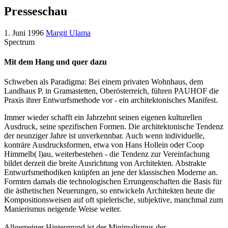
Presseschau
1. Juni 1996
Margit Ulama
Spectrum
Mit dem Hang und quer dazu
Schweben als Paradigma: Bei einem privaten Wohnhaus, dem
Landhaus P. in Gramastetten, Oberösterreich, führen PAUHOF die
Praxis ihrer Entwurfsmethode vor - ein architektonisches Manifest.
Immer wieder schafft ein Jahrzehnt seinen eigenen kulturellen
Ausdruck, seine spezifischen Formen. Die architektonische Tendenz
der neunziger Jahre ist unverkennbar. Auch wenn individuelle,
konträre Ausdrucksformen, etwa von Hans Hollein oder Coop
Himmelb( l)au, weiterbestehen - die Tendenz zur Vereinfachung
bildet derzeit die breite Ausrichtung von Architekten. Abstrakte
Entwurfsmethodiken knüpfen an jene der klassischen Moderne an.
Formten damals die technologischen Errungenschaften die Basis für
die ästhetischen Neuerungen, so entwickeln Architekten heute die
Kompositionsweisen auf oft spielerische, subjektive, manchmal zum
Manierismus neigende Weise weiter.
Allgemeiner Hintergrund ist der Minimalismus der