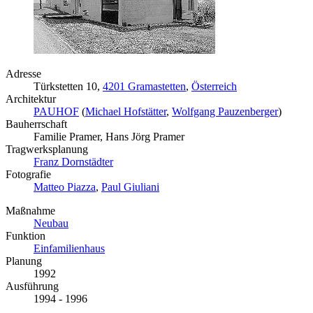
Adresse
Türkstetten 10,
4201 Gramastetten
,
Österreich
Architektur
PAUHOF
(
Michael Hofstätter
,
Wolfgang Pauzenberger
)
Bauherrschaft
Familie Pramer, Hans Jörg Pramer
Tragwerksplanung
Franz Dornstädter
Fotografie
Matteo Piazza
,
Paul Giuliani
Maßnahme
Neubau
Funktion
Einfamilienhaus
Planung
1992
Ausführung
1994 - 1996