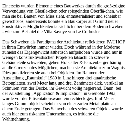
Einerseits wurden Elemente eines Bauwerkes durch die groß-zügige
Verwendung von Glasflä-chen oder spiegelnden Oberflä-chen, wie
man sie bei Bauten von Mies sieht, entmaterialisiert und scheinbar
gewichtslos, andererseits konnte ein Baukörper auf Grund neuer
konstruktiver Möglichkeiten tatsächlich über dem Boden schweben
- wie zum Beispiel die Villa Savoye von Le Corbusier.
Das Schweben als Paradigma der Architektur reflektieren PAUHOF
in ihren Entwürfen immer wieder. Doch während in der Moderne
zumeist das Eigengewicht ästhetisch aufgehoben wurde und nur in
wenigen konstruktivistischen Projekten tatsächlich schwere
Gebäudeteile schwebten, gehen Hofstätter & Pauzenberger häufig
an die Grenzen des Möglichen, machen sie Architektur zum Wagnis.
Dies praktizierten sie auch bei Objekten. Im Rahmen der
Ausstellung „Raumkult“ 1989 in Linz hingen drei quadratische
Betonplatten, zwei Meter lang und drei Zentimeter dick, vertikal an
Schnüren von der Decke, ihr Gewicht völlig negierend. Dann, bei
der Ausstellung „Application & Implication“ in Grenoble 1993,
wurde vor der Präsentationswand ein rechteckiges, fünf Meter
langes Gummiobjekt scheinbar von einer zarten Metallplatte an
einem Ende getragen. Das Schweben des schweren Objekts wurde
auch hier zum riskanten Unternehmen, es irritierte die
Wahrnehmung.