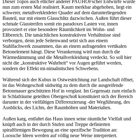
Dieser Topos auch etlicher anderer PAUHOFscher Entwürfe wurde
nun zum ersten Mal realisiert. Kaum merkbar abgehoben, liegt ein
schwerer, metallverkleideter Quader auf dem darunterliegenden
Bauteil, nur mit einem Glasschlitz dazwischen. Außen führt dieser
schmale Glasstreifen somit ein paradoxes Lasten vor, innen
provoziert er eine besondere Räumlichkeit im Wohn- und
Eßbereich. Die tatsächlichen konstruktiven Verhältnisse sind
verborgen, denn jede Seitenwand setzt sich aus einem
Stahlfachwerk zusammen, das an einem aufragenden vertikalen
Betonelement hängt. Diese Verankerung wird nun durch die
Wärmedämmung und die Metallverkleidung verdeckt. So soll hier
nicht die „konstruktive Wahrheit“ vor Augen geführt werden,
sondern der Effekt mi-nimalistischen Schwebens.
Während sich der Kubus in Ostwestrichtung zur Landschaft öffnet,
ist das Wohngeschoß südseitig zu dem durch die ausgreifende
Betonmauer geschützten Hof in verglast. Im Gegensatz zum einfach
in Schlafräume geteilten Obergeschoß konstituiert sich der Bereich
darunter in der vielfältigen Differenzierung -der Wegführung, des
Ausblicks, des Lichts, der Raumhöhen und Materialien.
Außen karg, entfaltet das Haus innen seine räumliche Vielfalt und
knüpft auch in der durch Stufen und Treppe definierten
spiralförmigen Bewegung an eine spezifische Tradition an:
Loossche Ideen werden auf völlig neue Weise interpretiert.