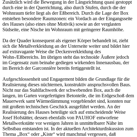
Zusätzlich wird die Bewegung in der Längsrichtung quasi gestoppt
durch eine in der Querrichtung, also durch Stufen, durch die der
Wohnraum tiefer liegt als der Eßbereich. Durch die Lage der Box
entstehen besondere Raumzonen: ein Vordach an der Eingangsseite
des Hauses (also eines ohne Motivik) sowie an der verglasten
Südseite, eine Nische im Wohnraum mit geringerer Raumhöhe.
Da der Quader konsequent als eigener Körper behandelt ist, zieht
sich die Metallverkleidung an der Unterseite weiter und bildet hier
auf extravagante Weise die Deckenverkleidung des
Wohn-/Eßbereichs. Im übrigen steht das technoide Äußere jedoch
im Gegensatz zum beinahe gediegen wirkenden Innenausbau, der
im Bereich der Garconnière bereits fertiggestellt ist.
Aufgeschlossenheit und Engagement bilden die Grundlage für die
Realisierung dieses nüchternen, konstruktiv anspruchsvollen Baus.
Nicht nur das Stahlfachwerk der schwebenden Box, auch die
langen, im Garten vorgefertigten Betonteile, die im Erdgeschoß dem
Mauerwerk samt Wärmedämmung vorgeblendet sind, konnten nur
mit großem technischen Geschick ausgeführt werden. An der
Realisierung des Hauses beteiligte sich auf entscheidende Weise
Josef Hofstätter, dessen ebenfalls von PAUHOF entworfene
Metallwerkstätte vor wenigen Jahren in unmittelbarer Nähe im
Selbstbau entstanden ist. In der aktuellen Architekturdiskussion zum
Thema „Box“ oder „Kiste“ wird manchmal vergessen, daß