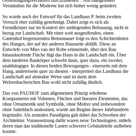
Genehmigungsverfahren durchzustehen“. Am mangelnden
Verständnis für die Moderne hat sich bisher wenig geändert.
So wurde auch der Entwurf für das Landhaus P. beim zweiten
Versuch eher zufällig genehmigt. Dabei zeigt es sich als
Fremdkörper nur im Kontext der umliegenden Bebauung, nicht in
bezug zur Landschaft. Mit einer weit ausgreifenden, einen
Gartenhof begrenzenden Betonmauer folgt es den Schichtenlinien
des Hanges, der auf der anderen Hausseite abfällt. Diese an
Entwürfe von Mies van der Rohe erinnernde, über den Bau
hinauslaufende Fläche fügt das Haus in die Landschaft ein. Über
dem niederen Baukörper schwebt dann, quer dazu, ein zweiter,
unabhängiger. In diesen beiden Bewegungen - einerseits mit dem
Hang, andererseits quer zu diesem - interpretiert das Landhaus die
Landschaft auf abstrakte Weise und ist darin dem
Welzenbacherschen Bau wohl nicht zufällig ähnlich.
Das von PAUHOF zum allgemeinen Prinzip erhobene
Komponieren mit Volumen, Flächen und linearen Elementen, das
ohne Ornamentik und Symbolik, ohne Motive und insbesondere
ohne Satteldach auskommt, wurde am Beginn dieses Jahrhunderts
begründet. Als zentrales Paradigma galt dabei das Schweben der
Architektur. Voraussetzung dafür waren neue Technologien, mittels
deren man das traditionelle Lasten schwerer Gebäudeteile aufheben
konnte.