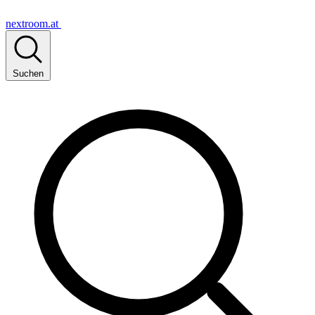
nextroom.at
Suchen