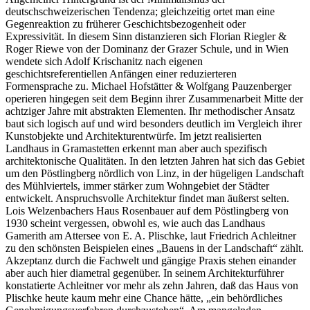
deutschschweizerischen Tendenza; gleichzeitig ortet man eine
Gegenreaktion zu früherer Geschichtsbezogenheit oder
Expressivität. In diesem Sinn distanzieren sich Florian Riegler &
Roger Riewe von der Dominanz der Grazer Schule, und in Wien
wendete sich Adolf Krischanitz nach eigenen
geschichtsreferentiellen Anfängen einer reduzierteren
Formensprache zu. Michael Hofstätter & Wolfgang Pauzenberger
operieren hingegen seit dem Beginn ihrer Zusammenarbeit Mitte der
achtziger Jahre mit abstrakten Elementen. Ihr methodischer Ansatz
baut sich logisch auf und wird besonders deutlich im Vergleich ihrer
Kunstobjekte und Architekturentwürfe. Im jetzt realisierten
Landhaus in Gramastetten erkennt man aber auch spezifisch
architektonische Qualitäten. In den letzten Jahren hat sich das Gebiet
um den Pöstlingberg nördlich von Linz, in der hügeligen Landschaft
des Mühlviertels, immer stärker zum Wohngebiet der Städter
entwickelt. Anspruchsvolle Architektur findet man äußerst selten.
Lois Welzenbachers Haus Rosenbauer auf dem Pöstlingberg von
1930 scheint vergessen, obwohl es, wie auch das Landhaus
Gamerith am Attersee von E. A. Plischke, laut Friedrich Achleitner
zu den schönsten Beispielen eines „Bauens in der Landschaft“ zählt.
Akzeptanz durch die Fachwelt und gängige Praxis stehen einander
aber auch hier diametral gegenüber. In seinem Architekturführer
konstatierte Achleitner vor mehr als zehn Jahren, daß das Haus von
Plischke heute kaum mehr eine Chance hätte, „ein behördliches