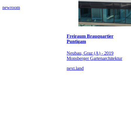
newroom
Freiraum Brauquartier
Puntigam
Neubau, Graz (A) - 2019
Monsberger Gartenarchitektur
next.land