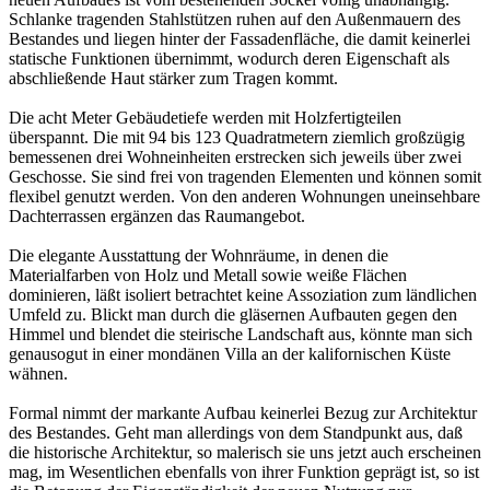
Schlanke tragenden Stahlstützen ruhen auf den Außenmauern des
Bestandes und liegen hinter der Fassadenfläche, die damit keinerlei
statische Funktionen übernimmt, wodurch deren Eigenschaft als
abschließende Haut stärker zum Tragen kommt.
Die acht Meter Gebäudetiefe werden mit Holzfertigteilen
überspannt. Die mit 94 bis 123 Quadratmetern ziemlich großzügig
bemessenen drei Wohneinheiten erstrecken sich jeweils über zwei
Geschosse. Sie sind frei von tragenden Elementen und können somit
flexibel genutzt werden. Von den anderen Wohnungen uneinsehbare
Dachterrassen ergänzen das Raumangebot.
Die elegante Ausstattung der Wohnräume, in denen die
Materialfarben von Holz und Metall sowie weiße Flächen
dominieren, läßt isoliert betrachtet keine Assoziation zum ländlichen
Umfeld zu. Blickt man durch die gläsernen Aufbauten gegen den
Himmel und blendet die steirische Landschaft aus, könnte man sich
genausogut in einer mondänen Villa an der kalifornischen Küste
wähnen.
Formal nimmt der markante Aufbau keinerlei Bezug zur Architektur
des Bestandes. Geht man allerdings von dem Standpunkt aus, daß
die historische Architektur, so malerisch sie uns jetzt auch erscheinen
mag, im Wesentlichen ebenfalls von ihrer Funktion geprägt ist, so ist