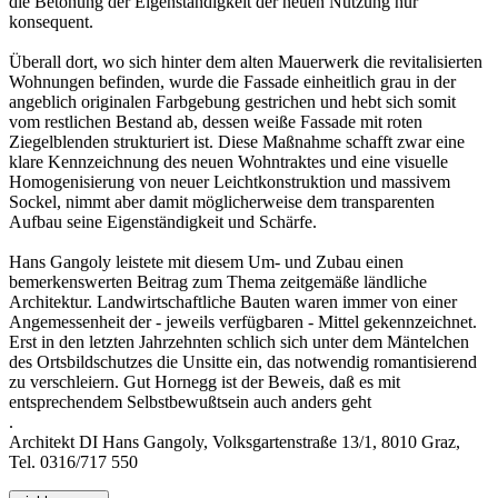
die Betonung der Eigenständigkeit der neuen Nutzung nur
konsequent.
Überall dort, wo sich hinter dem alten Mauerwerk die revitalisierten
Wohnungen befinden, wurde die Fassade einheitlich grau in der
angeblich originalen Farbgebung gestrichen und hebt sich somit
vom restlichen Bestand ab, dessen weiße Fassade mit roten
Ziegelblenden strukturiert ist. Diese Maßnahme schafft zwar eine
klare Kennzeichnung des neuen Wohntraktes und eine visuelle
Homogenisierung von neuer Leichtkonstruktion und massivem
Sockel, nimmt aber damit möglicherweise dem transparenten
Aufbau seine Eigenständigkeit und Schärfe.
Hans Gangoly leistete mit diesem Um- und Zubau einen
bemerkenswerten Beitrag zum Thema zeitgemäße ländliche
Architektur. Landwirtschaftliche Bauten waren immer von einer
Angemessenheit der - jeweils verfügbaren - Mittel gekennzeichnet.
Erst in den letzten Jahrzehnten schlich sich unter dem Mäntelchen
des Ortsbildschutzes die Unsitte ein, das notwendig romantisierend
zu verschleiern. Gut Hornegg ist der Beweis, daß es mit
entsprechendem Selbstbewußtsein auch anders geht
.
Architekt DI Hans Gangoly, Volksgartenstraße 13/1, 8010 Graz,
Tel. 0316/717 550