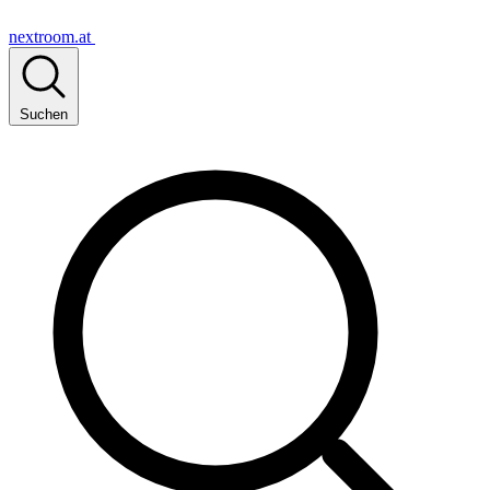
nextroom.at
Suchen