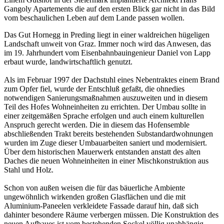
Gangoly Apartements die auf den ersten Blick gar nicht in das Bild
vom beschaulichen Leben auf dem Lande passen wollen.
Das Gut Hornegg in Preding liegt in einer waldreichen hügeligen
Landschaft unweit von Graz. Immer noch wird das Anwesen, das
im 19. Jahrhundert vom Eisenbahnbauingenieur Daniel von Lapp
erbaut wurde, landwirtschaftlich genutzt.
Als im Februar 1997 der Dachstuhl eines Nebentraktes einem Brand
zum Opfer fiel, wurde der Entschluß gefaßt, die ohnedies
notwendigen Sanierungsmaßnahmen auszuweiten und in diesem
Teil des Hofes Wohneinheiten zu errichten. Der Umbau sollte in
einer zeitgemäßen Sprache erfolgen und auch einem kulturellen
Anspruch gerecht werden. Die in diesem das Hofensemble
abschließenden Trakt bereits bestehenden Substandardwohnungen
wurden im Zuge dieser Umbauarbeiten saniert und modernisiert.
Über dem historischen Mauerwerk entstanden anstatt des alten
Daches die neuen Wohneinheiten in einer Mischkonstruktion aus
Stahl und Holz.
Schon von außen weisen die für das bäuerliche Ambiente
ungewöhnlich wirkenden großen Glasflächen und die mit
Aluminium-Paneelen verkleidete Fassade darauf hin, daß sich
dahinter besondere Räume verbergen müssen. Die Konstruktion des
neuen Aufbaues ist vom bestehenden Sockel völlig unabhängig.