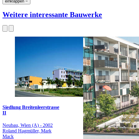
einklappen −
Weitere interessante Bauwerke
Siedlung Breitenleerstrasse
II
Neubau, Wien (A) - 2002
Roland Hagmüller, Mark
Mack