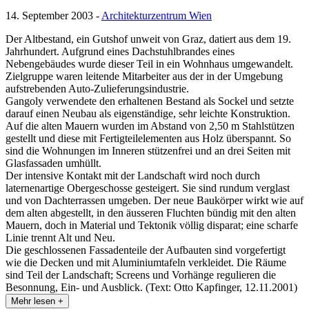
14. September 2003 -
Architekturzentrum Wien
Der Altbestand, ein Gutshof unweit von Graz, datiert aus dem 19.
Jahrhundert. Aufgrund eines Dachstuhlbrandes eines
Nebengebäudes wurde dieser Teil in ein Wohnhaus umgewandelt.
Zielgruppe waren leitende Mitarbeiter aus der in der Umgebung
aufstrebenden Auto-Zulieferungsindustrie.
Gangoly verwendete den erhaltenen Bestand als Sockel und setzte
darauf einen Neubau als eigenständige, sehr leichte Konstruktion.
Auf die alten Mauern wurden im Abstand von 2,50 m Stahlstützen
gestellt und diese mit Fertigteilelementen aus Holz überspannt. So
sind die Wohnungen im Inneren stützenfrei und an drei Seiten mit
Glasfassaden umhüllt.
Der intensive Kontakt mit der Landschaft wird noch durch
laternenartige Obergeschosse gesteigert. Sie sind rundum verglast
und von Dachterrassen umgeben. Der neue Baukörper wirkt wie auf
dem alten abgestellt, in den äusseren Fluchten bündig mit den alten
Mauern, doch in Material und Tektonik völlig disparat; eine scharfe
Linie trennt Alt und Neu.
Die geschlossenen Fassadenteile der Aufbauten sind vorgefertigt
wie die Decken und mit Aluminiumtafeln verkleidet. Die Räume
sind Teil der Landschaft; Screens und Vorhänge regulieren die
Besonnung, Ein- und Ausblick. (Text: Otto Kapfinger, 12.11.2001)
Mehr lesen +