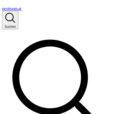
nextroom.at
Suchen