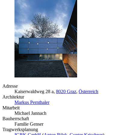
Adresse
Kaiserwaldweg 28 a,
8020 Graz
,
Österreich
Architektur
Markus Pernthaler
Mitarbeit
Michael Jannach
Bauherrschaft
Familie Genser
Tragwerksplanung
IGBK GmbH
(
Anton Bilek
,
Gunter Krischner
)