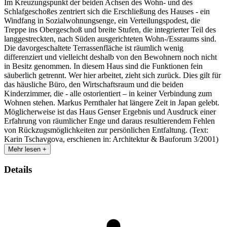
Im Kreuzungspunkt der beiden Achsen des Wohn- und des
Schlafgeschoßes zentriert sich die Erschließung des Hauses - ein
Windfang in Sozialwohnungsenge, ein Verteilungspodest, die
Treppe ins Obergeschoß und breite Stufen, die integrierter Teil des
langgestreckten, nach Süden ausgerichteten Wohn-/Essraums sind.
Die davorgeschaltete Terrassenfläche ist räumlich wenig
differenziert und vielleicht deshalb von den Bewohnern noch nicht
in Besitz genommen. In diesem Haus sind die Funktionen fein
säuberlich getrennt. Wer hier arbeitet, zieht sich zurück. Dies gilt für
das häusliche Büro, den Wirtschaftsraum und die beiden
Kinderzimmer, die - alle ostorientiert – in keiner Verbindung zum
Wohnen stehen. Markus Pernthaler hat längere Zeit in Japan gelebt.
Möglicherweise ist das Haus Genser Ergebnis und Ausdruck einer
Erfahrung von räumlicher Enge und daraus resultierendem Fehlen
von Rückzugsmöglichkeiten zur persönlichen Entfaltung. (Text:
Karin Tschavgova, erschienen in: Architektur & Bauforum 3/2001)
Mehr lesen +
Details