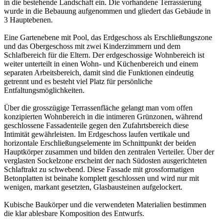
in die bestehende Landschaft ein. Die vorhandene Terrassierung
wurde in die Bebauung aufgenommen und gliedert das Gebäude in
3 Hauptebenen.
Eine Gartenebene mit Pool, das Erdgeschoss als Erschließungszone
und das Obergeschoss mit zwei Kinderzimmern und dem
Schlafbereich für die Eltern. Der erdgeschossige Wohnbereich ist
weiter unterteilt in einen Wohn- und Küchenbereich und einem
separaten Arbeitsbereich, damit sind die Funktionen eindeutig
getrennt und es besteht viel Platz für persönliche
Entfaltungsmöglichkeiten.
Über die grosszügige Terrassenfläche gelangt man vom offen
konzipierten Wohnbereich in die intimeren Grünzonen, während
geschlossene Fassadenteile gegen den Zufahrtsbereich diese
Intimität gewährleisten. Im Erdgeschoss laufen vertikale und
horizontale Erschließungselemente im Schnittpunkt der beiden
Hauptkörper zusammen und bilden den zentralen Verteiler. Über der
verglasten Sockelzone erscheint der nach Südosten ausgerichteten
Schlaftrakt zu schwebend. Diese Fassade mit grossformatigen
Betonplatten ist beinahe komplett geschlossen und wird nur mit
wenigen, markant gesetzten, Glasbausteinen aufgelockert.
Kubische Baukörper und die verwendeten Materialien bestimmen
die klar ablesbare Komposition des Entwurfs.