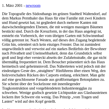
1. März 2001 -
newroom
Die Topografie des Südosthangs im grünen Stadtteil Waltendorf, auf
dem Markus Pernthaler das Haus für eine Familie mit zwei Kindern
und Hund gesetzt hat, ist gegliedert durch mehrere Kanten mit
dazwischenliegenden Ebenen, die mit wenigen massigen Bäumen
bestückt sind. Durch die Kreuzform, in der das Haus angelegt ist,
entsteht ein Vorbereich, der vom übrigen Garten mit Schwimmbad
völlig getrennt ist. Nach Westen, auf dieses den Zugang begleitende
Grün hin, orientiert sich kein einziges Fenster. Das ist zumindest
ungewöhnlich und verweist auf ein starkes Bedürfnis der Bewohner
nach Privatheit und Uneinsehbarkeit, denn das Grundstück selbst
groß und liegt eher versteckt abseits der Zufahrtsstraße, die gar nicht
übermäßig frequentiert ist. Dem Besucher präsentiert sich das Haus
hermetisch und geheimnisvoll. Das Nähertreten wird jedoch mit der
eindeutigen Geste des „straighten“ Hinführens über einen Weg, den
holzverschalten Rücken des Carports entlang, erleichtert. Man geht
auf eine geschlossene Fassade aus großformatigen Betonplatten zu.
Sie scheint über der Sockelzone mit innenliegender
Tragkonstruktion und vorgeblendetem Industriestegglas zu
schweben. Wenige grafisch gesetzte Lichtpunkte aus Glasbausteinen
lockern ihre Schwere ein wenig. Das Prinzip „vom Tragen und
Lasten“ wird auf den Kopf gestellt.