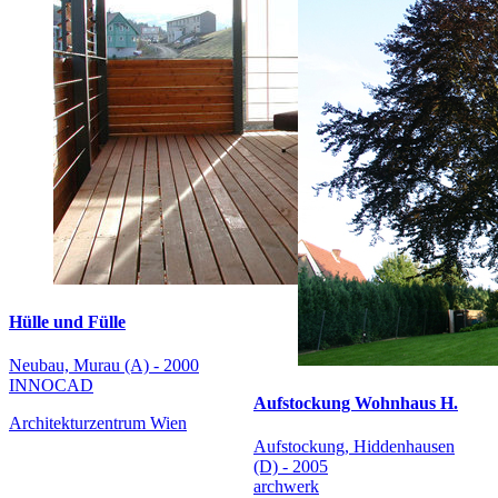
Hülle und Fülle
Neubau, Murau (A) - 2000
INNOCAD
Aufstockung Wohnhaus H.
Architekturzentrum Wien
Aufstockung, Hiddenhausen
(D) - 2005
archwerk