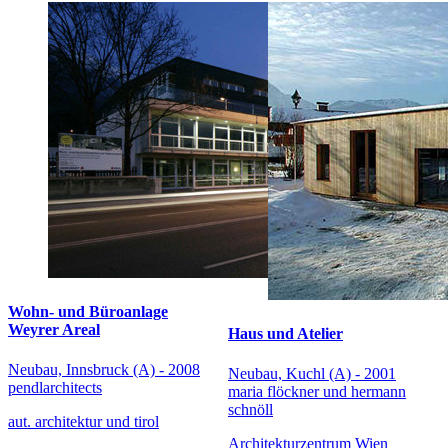
Wohn- und Büroanlage
Weyrer Areal
Haus und Atelier
Neubau, Innsbruck (A) - 2008
Neubau, Kuchl (A) - 2001
pendlarchitects
maria flöckner und hermann
schnöll
aut. architektur und tirol
Architekturzentrum Wien