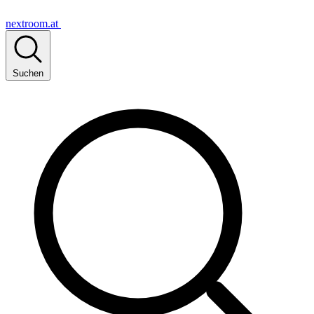
nextroom.at
Suchen