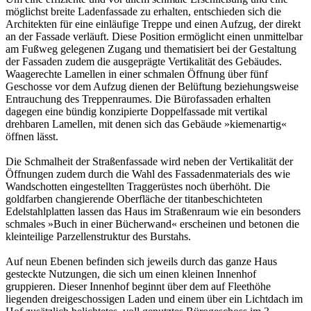
möglichst breite Ladenfassade zu erhalten, entschieden sich die
Architekten für eine einläufige Treppe und einen Aufzug, der direkt
an der Fassade verläuft. Diese Position ermöglicht einen unmittelbar
am Fußweg gelegenen Zugang und thematisiert bei der Gestaltung
der Fassaden zudem die ausgeprägte Vertikalität des Gebäudes.
Waagerechte Lamellen in einer schmalen Öffnung über fünf
Geschosse vor dem Aufzug dienen der Belüftung beziehungsweise
Entrauchung des Treppenraumes. Die Bürofassaden erhalten
dagegen eine bündig konzipierte Doppelfassade mit vertikal
drehbaren Lamellen, mit denen sich das Gebäude »kiemenartig«
öffnen lässt.
Die Schmalheit der Straßenfassade wird neben der Vertikalität der
Öffnungen zudem durch die Wahl des Fassadenmaterials des wie
Wandschotten eingestellten Traggerüstes noch überhöht. Die
goldfarben changierende Oberfläche der titanbeschichteten
Edelstahlplatten lassen das Haus im Straßenraum wie ein besonders
schmales »Buch in einer Bücherwand« erscheinen und betonen die
kleinteilige Parzellenstruktur des Burstahs.
Auf neun Ebenen befinden sich jeweils durch das ganze Haus
gesteckte Nutzungen, die sich um einen kleinen Innenhof
gruppieren. Dieser Innenhof beginnt über dem auf Fleethöhe
liegenden dreigeschossigen Laden und einem über ein Lichtdach im