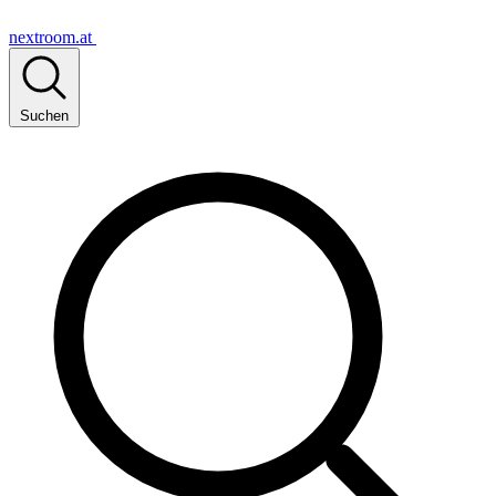
nextroom.at
Suchen