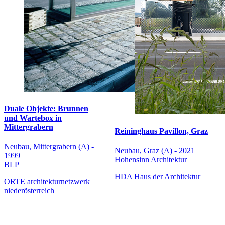
Duale Objekte: Brunnen
und Wartebox in
Mittergrabern
Reininghaus Pavillon, Graz
Neubau, Mittergrabern (A) -
Neubau, Graz (A) - 2021
1999
Hohensinn Architektur
BLP
HDA Haus der Architektur
ORTE architekturnetzwerk
niederösterreich