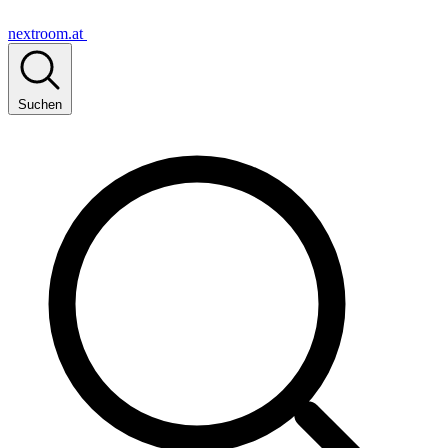
nextroom.at
Suchen