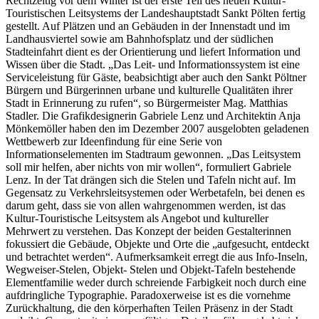
Rechtzeitig vor dem Winter ist der erste Teil des neuen Kultur-
Touristischen Leitsystems der Landeshauptstadt Sankt Pölten fertig
gestellt. Auf Plätzen und an Gebäuden in der Innenstadt und im
Landhausviertel sowie am Bahnhofsplatz und der südlichen
Stadteinfahrt dient es der Orientierung und liefert Information und
Wissen über die Stadt. „Das Leit- und Informationssystem ist eine
Serviceleistung für Gäste, beabsichtigt aber auch den Sankt Pöltner
Bürgern und Bürgerinnen urbane und kulturelle Qualitäten ihrer
Stadt in Erinnerung zu rufen“, so Bürgermeister Mag. Matthias
Stadler. Die Grafikdesignerin Gabriele Lenz und Architektin Anja
Mönkemöller haben den im Dezember 2007 ausgelobten geladenen
Wettbewerb zur Ideenfindung für eine Serie von
Informationselementen im Stadtraum gewonnen. „Das Leitsystem
soll mir helfen, aber nichts von mir wollen“, formuliert Gabriele
Lenz. In der Tat drängen sich die Stelen und Tafeln nicht auf. Im
Gegensatz zu Verkehrsleitsystemen oder Werbetafeln, bei denen es
darum geht, dass sie von allen wahrgenommen werden, ist das
Kultur-Touristische Leitsystem als Angebot und kultureller
Mehrwert zu verstehen. Das Konzept der beiden Gestalterinnen
fokussiert die Gebäude, Objekte und Orte die „aufgesucht, entdeckt
und betrachtet werden“. Aufmerksamkeit erregt die aus Info-Inseln,
Wegweiser-Stelen, Objekt- Stelen und Objekt-Tafeln bestehende
Elementfamilie weder durch schreiende Farbigkeit noch durch eine
aufdringliche Typographie. Paradoxerweise ist es die vornehme
Zurückhaltung, die den körperhaften Teilen Präsenz in der Stadt