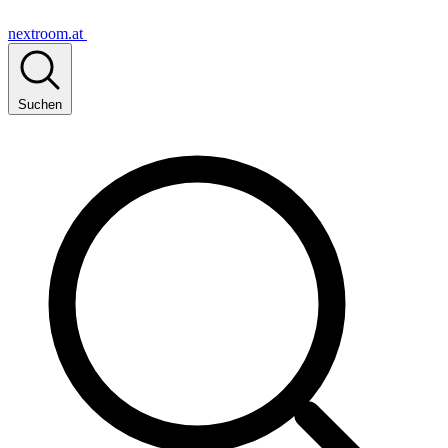
nextroom.at
Suchen