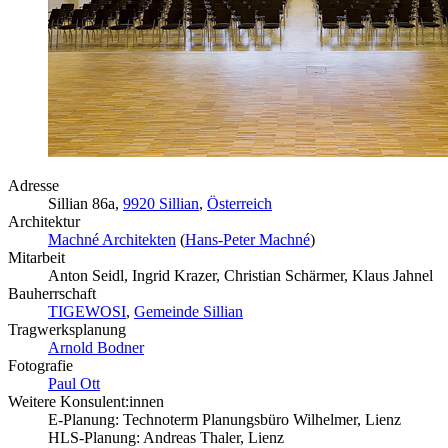
Adresse
Sillian 86a,
9920 Sillian
,
Österreich
Architektur
Machné Architekten
(
Hans-Peter Machné
)
Mitarbeit
Anton Seidl, Ingrid Krazer, Christian Schärmer, Klaus Jahnel
Bauherrschaft
TIGEWOSI
,
Gemeinde Sillian
Tragwerksplanung
Arnold Bodner
Fotografie
Paul Ott
Weitere Konsulent:innen
E-Planung: Technoterm Planungsbüro Wilhelmer, Lienz
HLS-Planung: Andreas Thaler, Lienz