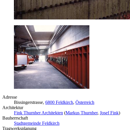
Adresse
Bissingerstrasse,
6800 Feldkirch
,
Österreich
Architektur
Fink Thurnher Architekten
(
Markus Thurnher
,
Josef Fink
)
Bauherrschaft
Stadtgemeinde Feldkirch
Tragwerksplanung