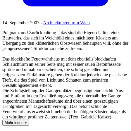
14. September 2003 -
Architekturzentrum Wien
Prägnanz und Zurückhaltung – das sind die Eigenschaften eines
Bauwerks, das sich im Weichbild eines mächtigen Klosters am
Übergang zu den klösterlichen Obstwiesen behaupten will, ohne der
„eingesessenen“ Struktur zu nahe zu treten.
Das blockhafte Feuerwehrhaus mit dem ebenfalls blockhaften
Schlauchturm an seiner Seite mag mit seiner rauen Betonfassade
spröde und unnahbar erscheinen, die schräg gestellten und
tiefgesetzten Einfahrtstore geben der Kubatur jedoch eine plastische
Tiefe, die das Spiel von Licht und Schatten zum primären
Gestaltungselement erhebt.
Die Schrägstellung der Garagenplätze begünstigt eine leichte Aus-
und Einfahrt in den Erschließungsweg, die unterhalb der Garage
angeordneten Mannschaftsräume sind über einen grosszügigen
Lichtgraben mit Tageslicht versorgt. Das betont schlichte
Feuerwehrhaus erweist sich neben der behäbigen Klosteranlage als
ein würdiger, profaner Zeitgenosse. (Text: Gabriele Kaiser)
Mehr lesen +