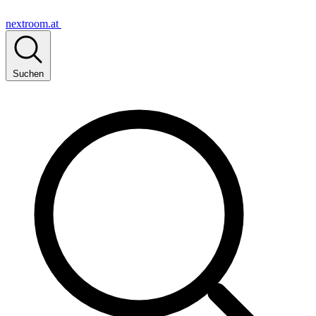
nextroom.at
Suchen