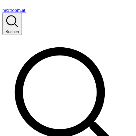
nextroom.at
Suchen