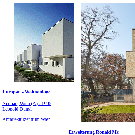
Europan - Wohnanlage
Neubau, Wien (A) - 1996
Leopold Dungl
Architekturzentrum Wien
Erweiterung Ronald Mc