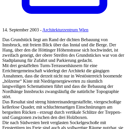
14. September 2003 -
Architekturzentrum Wien
Das Grundstück liegt am Rand der dichten Bebauung von
Innsbruck, mit freiem Blick über das Inntal und die Berge. Der
Hang, über den die Höttinger Höhenstrasse sich hochwindet, ist
zweifach geneigt, der obere Streifen des Grundstückes war von der
Stadtplanung für Zufahrt und Parkierung gedacht.
Mit drei gestaffelten Turm-Terrassenhäusern für eine
Errichtergemeinschaft widerlegt der Architekt die gängigen
Annahmen, dass die derzeit nicht nur in Westösterreich boomende
„hölzerne“ Kiste mit Niedrigenergiewerten zu räumlich
langweiligen Schematismen führt und dass die Bebauung der
Nordhänge Innsbrucks zwangsläufig die natürliche Topographie
stört.
Das Resultat sind streng hintereinandergestaffelte, viergeschoßige
kellerlose Quader, mit schluchtenartigen Einschnürungen am
bergseiten Rücken - erzeugt durch vertikale Schlitze der Treppen-
und Gangzonen zwischen den drei Holzboxen.
Die nach Südwesten breit verglasten Sockelgeschoße mit
Fenstertüren ins Freie sind auch als vollwertige Räume nutzbar, sie