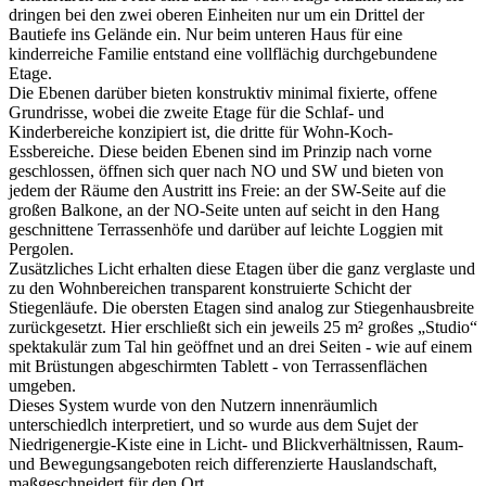
dringen bei den zwei oberen Einheiten nur um ein Drittel der
Bautiefe ins Gelände ein. Nur beim unteren Haus für eine
kinderreiche Familie entstand eine vollflächig durchgebundene
Etage.
Die Ebenen darüber bieten konstruktiv minimal fixierte, offene
Grundrisse, wobei die zweite Etage für die Schlaf- und
Kinderbereiche konzipiert ist, die dritte für Wohn-Koch-
Essbereiche. Diese beiden Ebenen sind im Prinzip nach vorne
geschlossen, öffnen sich quer nach NO und SW und bieten von
jedem der Räume den Austritt ins Freie: an der SW-Seite auf die
großen Balkone, an der NO-Seite unten auf seicht in den Hang
geschnittene Terrassenhöfe und darüber auf leichte Loggien mit
Pergolen.
Zusätzliches Licht erhalten diese Etagen über die ganz verglaste und
zu den Wohnbereichen transparent konstruierte Schicht der
Stiegenläufe. Die obersten Etagen sind analog zur Stiegenhausbreite
zurückgesetzt. Hier erschließt sich ein jeweils 25 m² großes „Studio“
spektakulär zum Tal hin geöffnet und an drei Seiten - wie auf einem
mit Brüstungen abgeschirmten Tablett - von Terrassenflächen
umgeben.
Dieses System wurde von den Nutzern innenräumlich
unterschiedlch interpretiert, und so wurde aus dem Sujet der
Niedrigenergie-Kiste eine in Licht- und Blickverhältnissen, Raum-
und Bewegungsangeboten reich differenzierte Hauslandschaft,
maßgeschneidert für den Ort.