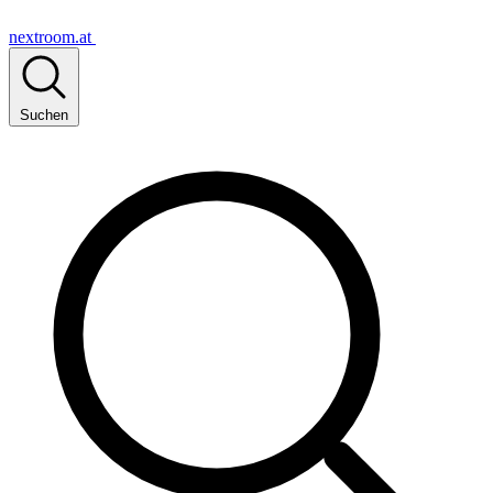
nextroom.at
Suchen