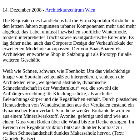
14. Dezember 2008 -
Architekturzentrum Wien
Die Requisiten des Landlebens hat die Firma Sportalm Kitzbühel in
den letzten Jahren zugunsten urbaner Komponenten mehr und mehr
abgelegt, das Label umfasst inzwischen sportliche Wintermode,
modern interpretierter Tracht sowie avantgardistische Entwürfe. Es
lag daher nahe, auch das Corporate Design der Verkaufslokale der
erweiterten Modelinie anzupassen. Der von Baar-Baarenfels
Architekten entworfene Shop in Salzburg gilt als Prototyp für alle
weiteren Geschäfte.
Weiß wie Schnee, schwarz wie Ebenholz: Um das vielschichtige
Image von Sportalm zeitgemäß zu interpretieren, schlugen die
Architekten eine „weitgehend abstrakte, dynamische
Schneelandschaft in der Wandstruktur“ vor, die sowohl die
Aufhängevorrichtung für Kleidungsstücke, als auch die
Beleuchtungskörper und die Regalflächen enthält. Durch plastisches
Herausdrehen von Wandabschnitten aus der Vertikalen enstand ein
dynamischer Formverlauf. Sämtliche weißen Einbauteile wurden
aus einem Mineralwerkstoff, Avonite, gefertigt und sind wie aus
einem Guss vom Boden über die Wand bis zur Decke gezogen. Im
Bereich der Regalkonstruktion blitzt als dunkler Kontrast zur
weißen Schneelandschaft dunkles Makassaholz hervor. (Text:
Gabriele Kaiser)