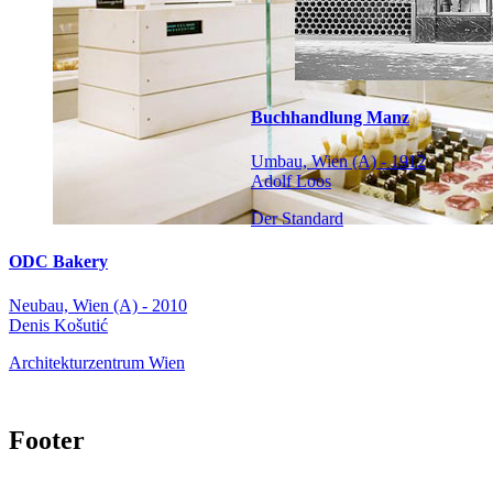
Buchhandlung Manz
Umbau, Wien (A) - 1912
Adolf Loos
Der Standard
ODC Bakery
Neubau, Wien (A) - 2010
Denis Košutić
Architekturzentrum Wien
Footer