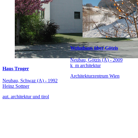
Wohnhaus über Götzis
Neubau, Götzis (A) - 2009
k_m architektur
Haus Troger
Architekturzentrum Wien
Neubau, Schwaz (A) - 1992
Heinz Sottner
aut. architektur und tirol